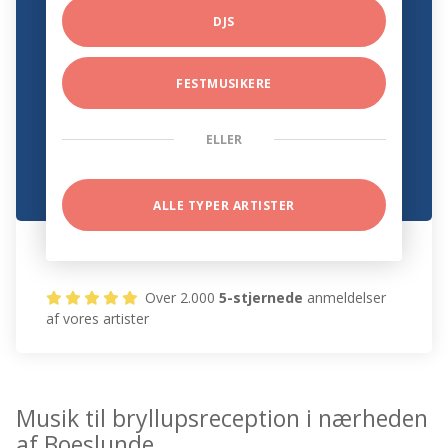
DJS
FESTMUSIKERE
ELLER
ALLE TYPER ARTISTER
Over 2.000
5-stjernede
anmeldelser
af vores artister
Musik til bryllupsreception i nærheden
af Boeslunde