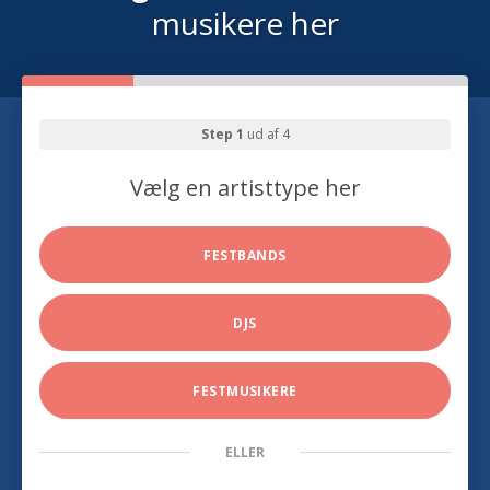
musikere her
Step 1
ud af 4
Vælg en artisttype her
FESTBANDS
DJS
FESTMUSIKERE
ELLER