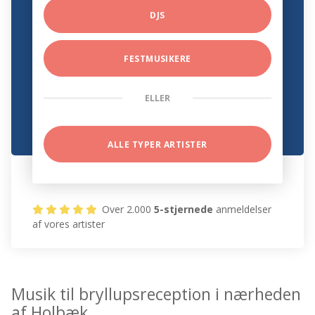
DJS
FESTMUSIKERE
ELLER
ALLE TYPER ARTISTER
Over 2.000
5-stjernede
anmeldelser
af vores artister
Musik til bryllupsreception i nærheden
af Holbæk