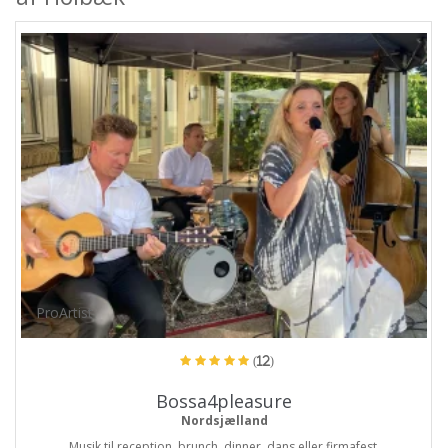
ProArtist
(12)
Bossa4pleasure
Nordsjælland
Musik til reception, brunch, dinner, dans eller firmafest.