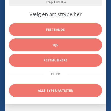
Step 1
ud af 4
Vælg en artisttype her
FESTBANDS
DJS
FESTMUSIKERE
ELLER
ALLE TYPER ARTISTER