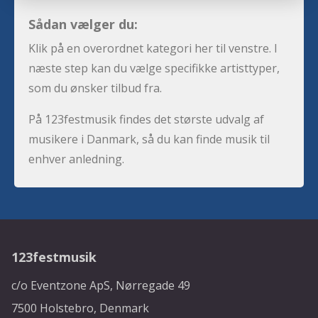
Sådan vælger du:
Klik på en overordnet kategori her til venstre. I
næste step kan du vælge specifikke artisttyper,
som du ønsker tilbud fra.
På 123festmusik findes det største udvalg af
musikere i Danmark, så du kan finde musik til
enhver anledning.
123festmusik
c/o Eventzone ApS, Nørregade 49
7500 Holstebro, Denmark