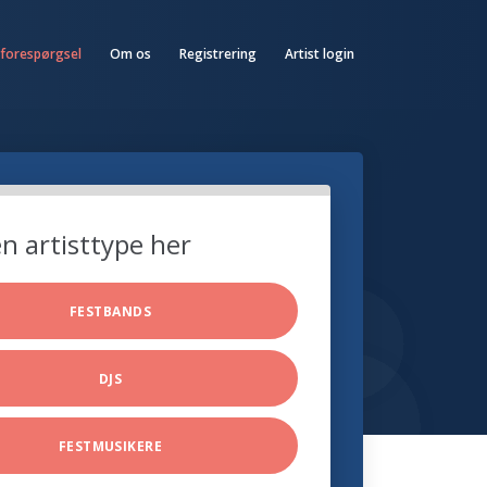
 forespørgsel
Om os
Registrering
Artist login
n artisttype her
FESTBANDS
DJS
FESTMUSIKERE