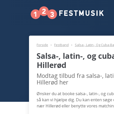
Forside
Festband
Salsa-, Latin-, Og Cuba-B
Salsa-, latin-, og c
Hillerød
Modtag tilbud fra salsa-, la
Hillerød her
Ønsker du at booke salsa-, latin-, og cub
så kan vi hjælpe dig. Du kan enten søge o
nær Hillerød eller benytte vores matchin