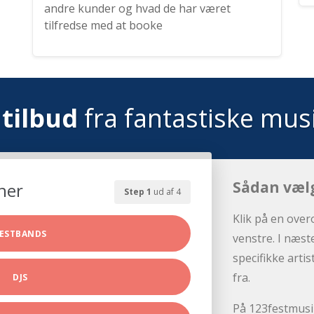
andre kunder og hvad de har været
tilfredse med at booke
tilbud
fra fantastiske mus
Sådan væl
her
Step 1
ud af 4
Klik på en over
ESTBANDS
venstre. I næst
specifikke arti
fra.
DJS
På 123festmusik