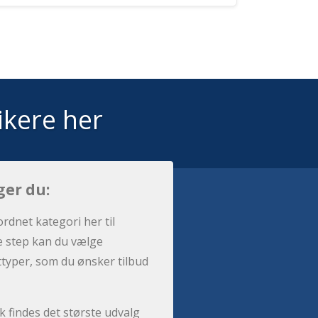
ikere her
ger du:
ordnet kategori her til
e step kan du vælge
sttyper, som du ønsker tilbud
 findes det største udvalg