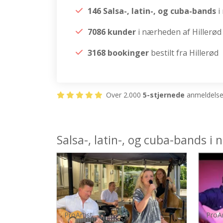
146 Salsa-, latin-, og cuba-bands
i
7086 kunder
i nærheden af Hillerød
3168 bookinger
bestilt fra Hillerød
Over 2.000
5-stjernede
anmeldelser
Salsa-, latin-, og cuba-bands i
ProArtist
ProAr