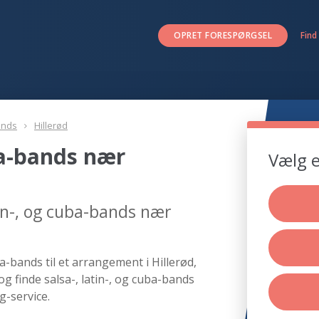
OPRET FORESPØRGSEL
Find
ands
Hillerød
uba-bands nær
Vælg e
tin-, og cuba-bands nær
a-bands til et arrangement i Hillerød,
g finde salsa-, latin-, og cuba-bands
g-service.