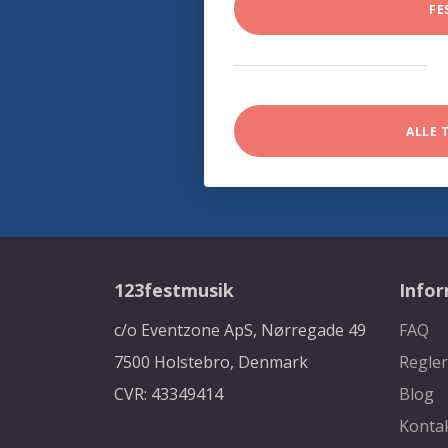
FE
ALLE 
123festmusik
Info
c/o Eventzone ApS, Nørregade 49
FAQ
7500 Holstebro, Denmark
Regler
CVR: 43349414
Blog
Konta