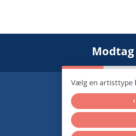
Modtag 
Vælg en artisttype 
F