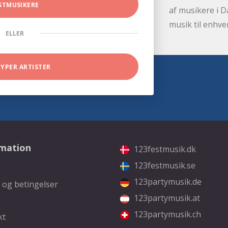
STMUSIKERE
af musikere i D
musik til enhve
ELLER
TYPER ARTISTER
rmation
123festmusik.dk
123festmusik.se
123partymusik.de
 og betingelser
123partymusik.at
123partymusik.ch
kt