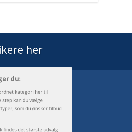
ikere her
ger du:
ordnet kategori her til
e step kan du vælge
sttyper, som du ønsker tilbud
 findes det største udvalg