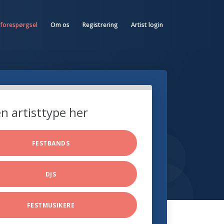
 forespørgsel
Om os
Registrering
Artist login
n artisttype her
FESTBANDS
DJS
FESTMUSIKERE