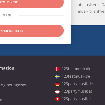
STMUSIKERE
af musikere i D
musik til enhve
ELLER
TYPER ARTISTER
rmation
123festmusik.dk
123festmusik.se
123partymusik.de
 og betingelser
123partymusik.at
123partymusik.ch
kt