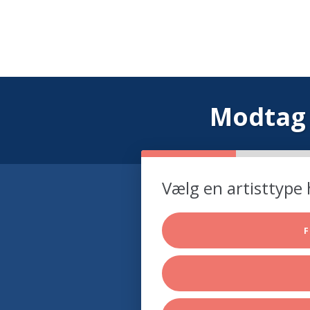
Modtag 
Vælg en artisttype 
F