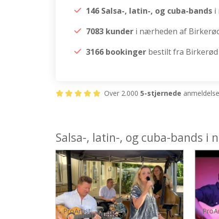
146 Salsa-, latin-, og cuba-bands
i
7083 kunder
i nærheden af Birkerø
3166 bookinger
bestilt fra Birkerød
Over 2.000
5-stjernede
anmeldelser
Salsa-, latin-, og cuba-bands i
ProArtist
ProAr