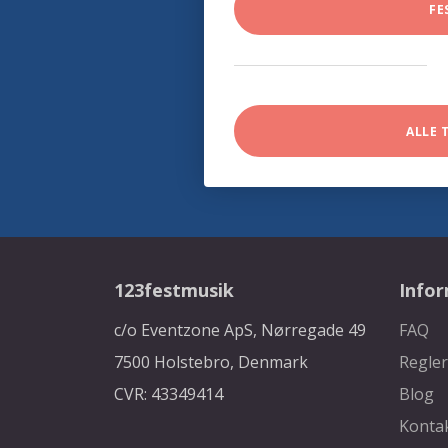
FE
ALLE 
123festmusik
Info
c/o Eventzone ApS, Nørregade 49
FAQ
7500 Holstebro, Denmark
Regler
CVR: 43349414
Blog
Konta