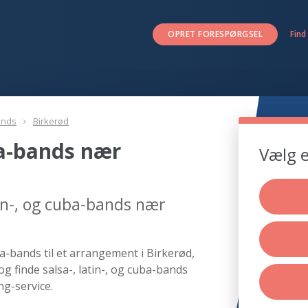
OPRET FORESPØRGSEL
Find
ands
Birkerød
uba-bands nær
Vælg e
tin-, og cuba-bands nær
ba-bands til et arrangement i Birkerød,
g finde salsa-, latin-, og cuba-bands
ng-service.