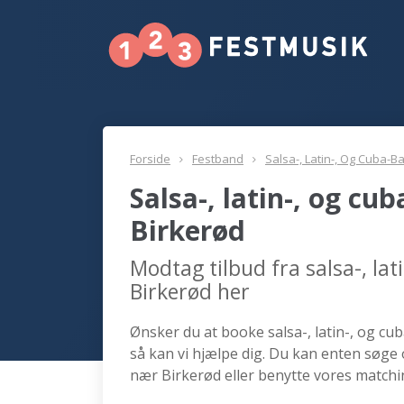
Forside
Festband
Salsa-, Latin-, Og Cuba-B
Salsa-, latin-, og c
Birkerød
Modtag tilbud fra salsa-, la
Birkerød her
Ønsker du at booke salsa-, latin-, og cu
så kan vi hjælpe dig. Du kan enten søge o
nær Birkerød eller benytte vores matchi