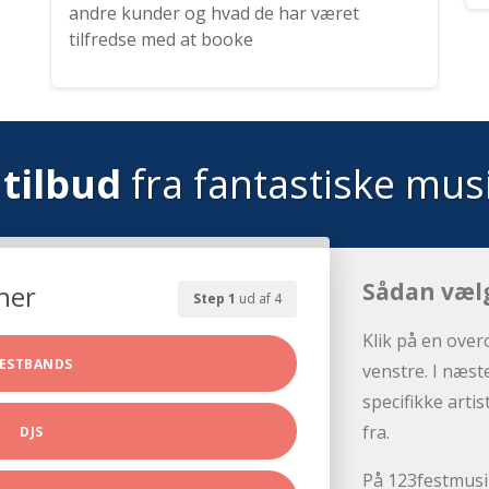
andre kunder og hvad de har været
tilfredse med at booke
tilbud
fra fantastiske mus
Sådan væl
her
Step 1
ud af 4
Klik på en over
ESTBANDS
venstre. I næst
specifikke arti
fra.
DJS
På 123festmusik