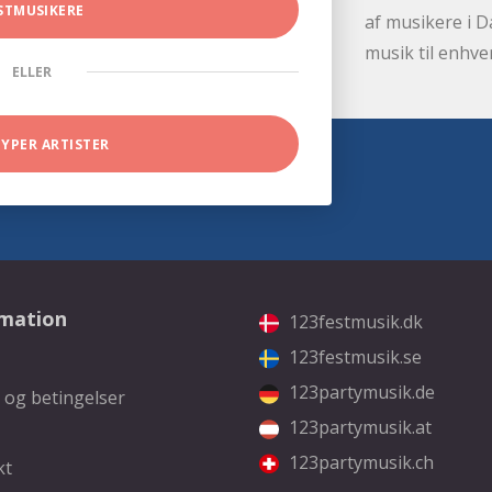
STMUSIKERE
af musikere i D
musik til enhve
ELLER
TYPER ARTISTER
rmation
123festmusik.dk
123festmusik.se
123partymusik.de
 og betingelser
123partymusik.at
123partymusik.ch
kt