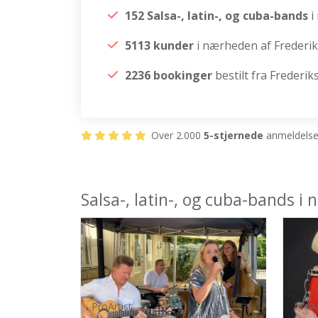
152 Salsa-, latin-, og cuba-bands
i
5113 kunder
i nærheden af Frederi
2236 bookinger
bestilt fra Frederi
Over 2.000
5-stjernede
anmeldelser
Salsa-, latin-, og cuba-bands i
ProArtist
ProAr