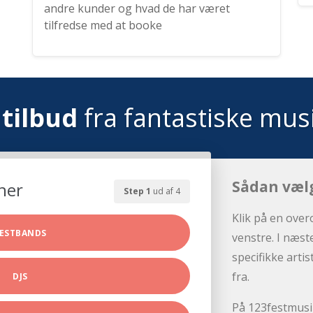
andre kunder og hvad de har været
tilfredse med at booke
tilbud
fra fantastiske mus
Sådan væl
her
Step 1
ud af 4
Klik på en over
ESTBANDS
venstre. I næst
specifikke arti
fra.
DJS
På 123festmusik