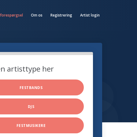
 forespørgsel
Om os
Registrering
Artist login
n artisttype her
FESTBANDS
DJS
FESTMUSIKERE