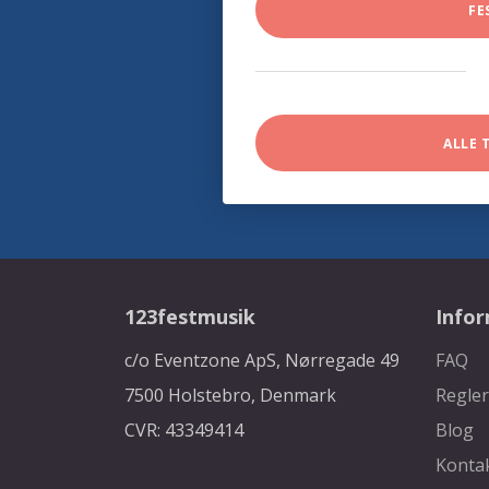
FE
ALLE 
123festmusik
Info
c/o Eventzone ApS, Nørregade 49
FAQ
7500 Holstebro, Denmark
Regler
CVR: 43349414
Blog
Konta