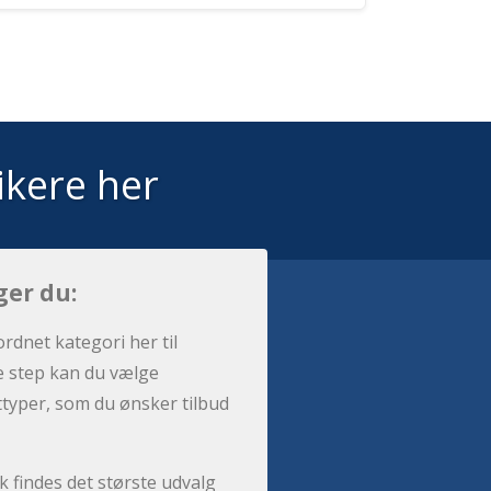
ikere her
ger du:
ordnet kategori her til
e step kan du vælge
sttyper, som du ønsker tilbud
 findes det største udvalg