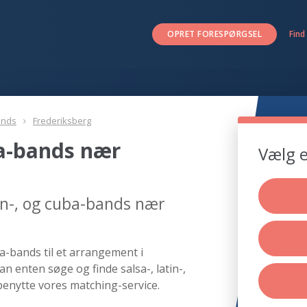
OPRET FORESPØRGSEL
Find
ands
Frederiksberg
uba-bands nær
Vælg e
tin-, og cuba-bands nær
ba-bands til et arrangement i
an enten søge og finde salsa-, latin-,
enytte vores matching-service.