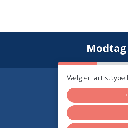
Modtag 
Vælg en artisttype 
F