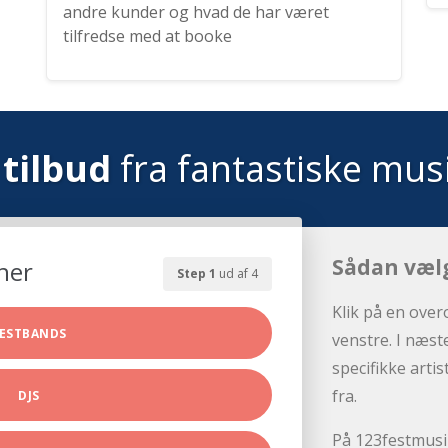
andre kunder og hvad de har været
tilfredse med at booke
tilbud
fra fantastiske mus
Sådan væl
her
Step 1
ud af 4
Klik på en over
ESTBANDS
venstre. I næst
specifikke arti
fra.
DJS
På 123festmusik