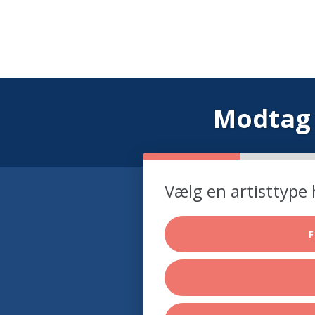
Modtag 
Vælg en artisttype 
F