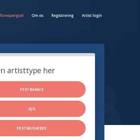
 forespørgsel
Om os
Registrering
Artist login
n artisttype her
FESTBANDS
DJS
FESTMUSIKERE