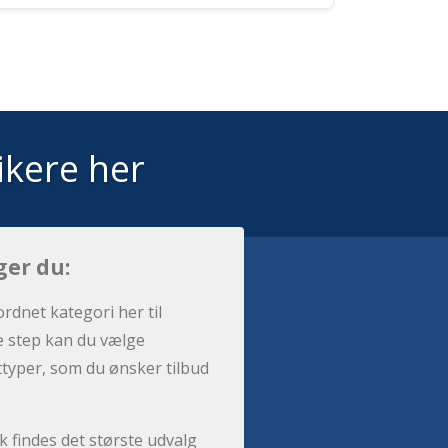
ikere her
ger du:
ordnet kategori her til
e step kan du vælge
sttyper, som du ønsker tilbud
 findes det største udvalg