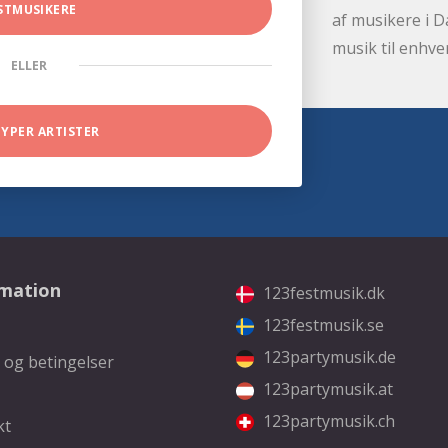
STMUSIKERE
af musikere i D
musik til enhve
ELLER
TYPER ARTISTER
rmation
123festmusik.dk
123festmusik.se
123partymusik.de
 og betingelser
123partymusik.at
123partymusik.ch
kt