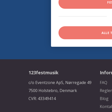
FE
ALLE 
123festmusik
Info
c/o Eventzone ApS, Nørregade 49
FAQ
7500 Holstebro, Denmark
Regler
CVR: 43349414
Blog
Konta