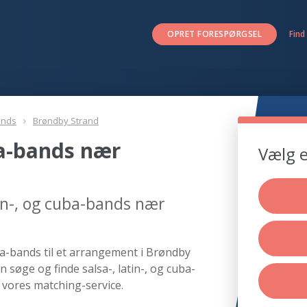
OPRET FORESPØRGSEL
Find
ands
Brøndby Strand
uba-bands nær
Vælg e
tin-, og cuba-bands nær
ba-bands til et arrangement i Brøndby
n søge og finde salsa-, latin-, og cuba-
 vores matching-service.