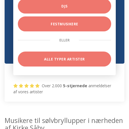
DJS
FESTMUSIKERE
ELLER
ALLE TYPER ARTISTER
Over 2.000
5-stjernede
anmeldelser
af vores artister
Musikere til sølvbryllupper i nærheden
af Kirke Såby