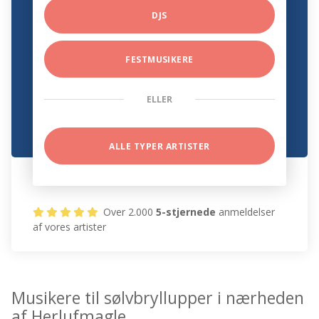
DJS
FESTMUSIKERE
ELLER
ALLE TYPER ARTISTER
Over 2.000
5-stjernede
anmeldelser
af vores artister
Musikere til sølvbryllupper i nærheden
af Herlufmagle