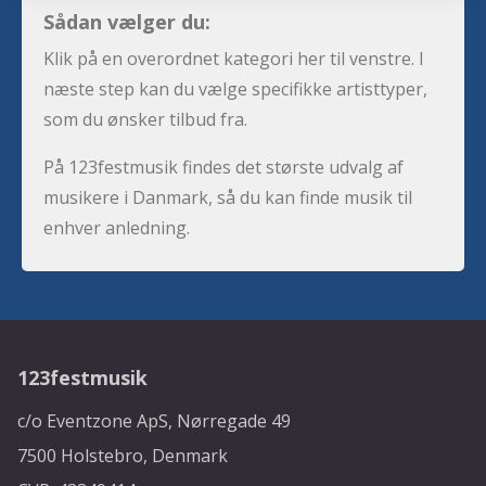
Sådan vælger du:
Klik på en overordnet kategori her til venstre. I
næste step kan du vælge specifikke artisttyper,
som du ønsker tilbud fra.
På 123festmusik findes det største udvalg af
musikere i Danmark, så du kan finde musik til
enhver anledning.
123festmusik
c/o Eventzone ApS, Nørregade 49
7500 Holstebro, Denmark