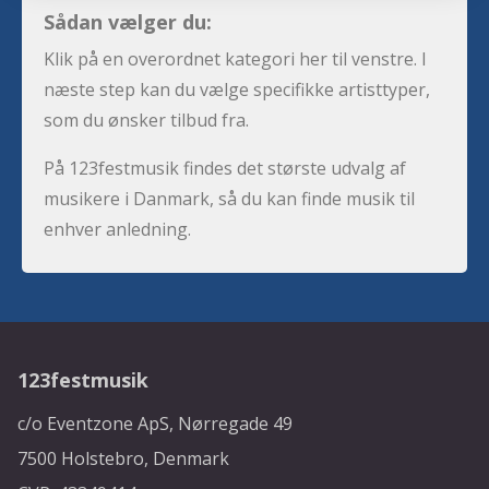
Sådan vælger du:
Klik på en overordnet kategori her til venstre. I
næste step kan du vælge specifikke artisttyper,
som du ønsker tilbud fra.
På 123festmusik findes det største udvalg af
musikere i Danmark, så du kan finde musik til
enhver anledning.
123festmusik
c/o Eventzone ApS, Nørregade 49
7500 Holstebro, Denmark