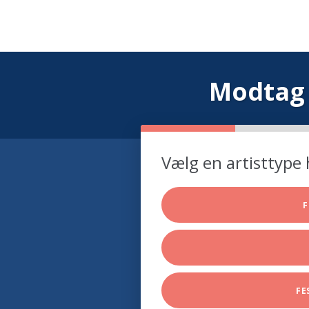
Modtag 
Vælg en artisttype 
F
FE