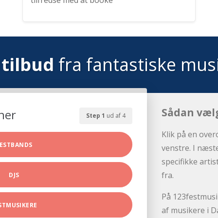
tilfredse med at booke
tilbud
fra fantastiske mus
Sådan væl
her
Step 1
ud af 4
Klik på en over
ESTBANDS
venstre. I næst
specifikke arti
fra.
DJS
På 123festmusik
STMUSIKERE
af musikere i D