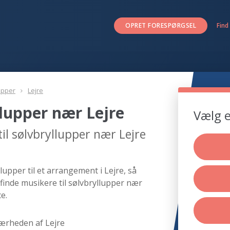
OPRET FORESPØRGSEL
Find
upper
Lejre
llupper nær Lejre
Vælg e
il sølvbryllupper nær Lejre
upper til et arrangement i Lejre, så
finde musikere til sølvbryllupper nær
e.
nærheden af Lejre