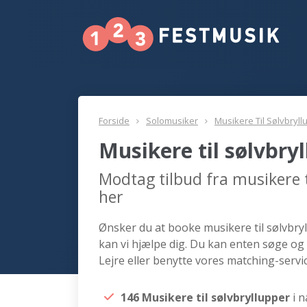
Forside
Solomusiker
Musikere Til Sølvbryll
Musikere til sølvbry
Modtag tilbud fra musikere t
her
Ønsker du at booke musikere til sølvbryll
kan vi hjælpe dig. Du kan enten søge og 
Lejre eller benytte vores matching-servic
146 Musikere til sølvbryllupper
i 