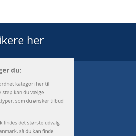
ikere her
ger du:
ordnet kategori her til
e step kan du vælge
sttyper, som du ønsker tilbud
 findes det største udvalg
anmark, så du kan finde