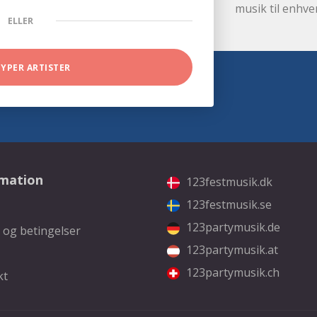
musik til enhve
ELLER
TYPER ARTISTER
rmation
123festmusik.dk
123festmusik.se
123partymusik.de
 og betingelser
123partymusik.at
123partymusik.ch
kt