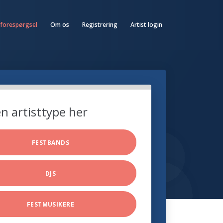
 forespørgsel
Om os
Registrering
Artist login
n artisttype her
FESTBANDS
DJS
FESTMUSIKERE