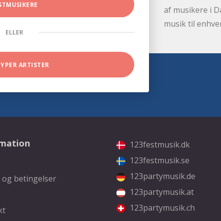
STMUSIKERE
af musikere i D
musik til enhve
ELLER
TYPER ARTISTER
rmation
123festmusik.dk
123festmusik.se
123partymusik.de
 og betingelser
123partymusik.at
123partymusik.ch
kt