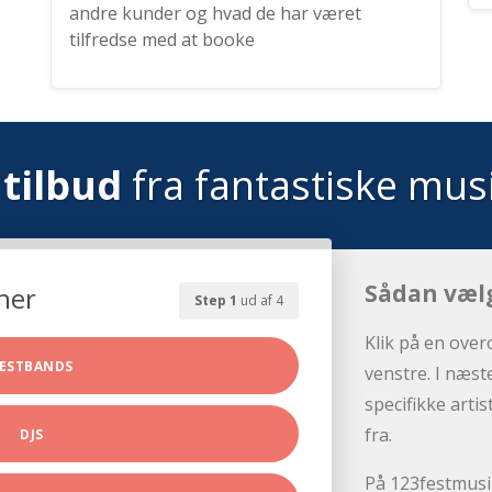
andre kunder og hvad de har været
tilfredse med at booke
tilbud
fra fantastiske mus
Sådan væl
her
Step 1
ud af 4
Klik på en over
ESTBANDS
venstre. I næst
specifikke arti
fra.
DJS
På 123festmusik