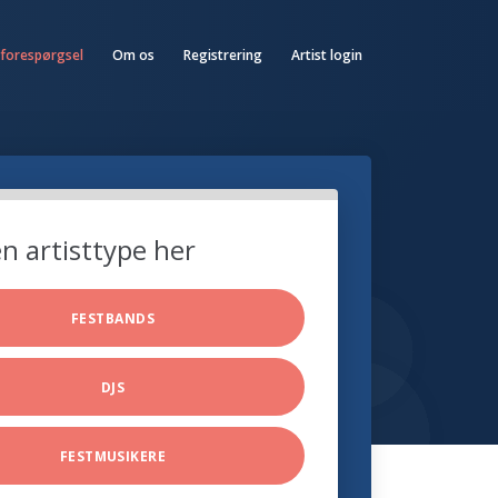
 forespørgsel
Om os
Registrering
Artist login
n artisttype her
FESTBANDS
DJS
FESTMUSIKERE