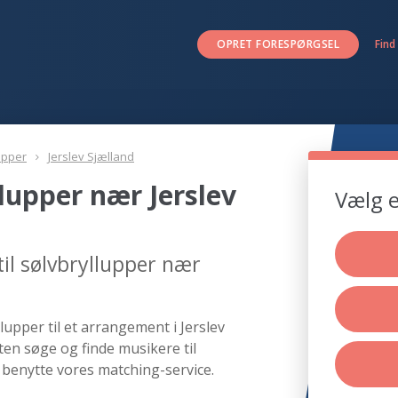
OPRET FORESPØRGSEL
Find
upper
Jerslev Sjælland
llupper nær Jerslev
Vælg e
il sølvbryllupper nær
lupper til et arrangement i Jerslev
ten søge og finde musikere til
r benytte vores matching-service.