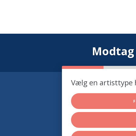
Modtag 
Vælg en artisttype 
F