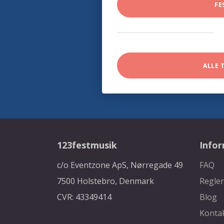
FE
ALLE 
123festmusik
Info
c/o Eventzone ApS, Nørregade 49
FAQ
7500 Holstebro, Denmark
Regler
CVR: 43349414
Blog
Konta