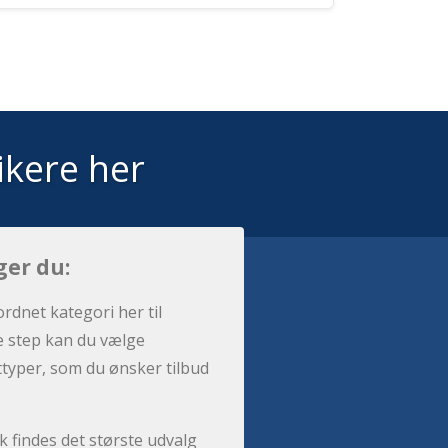
ikere her
ger du:
ordnet kategori her til
e step kan du vælge
sttyper, som du ønsker tilbud
 findes det største udvalg