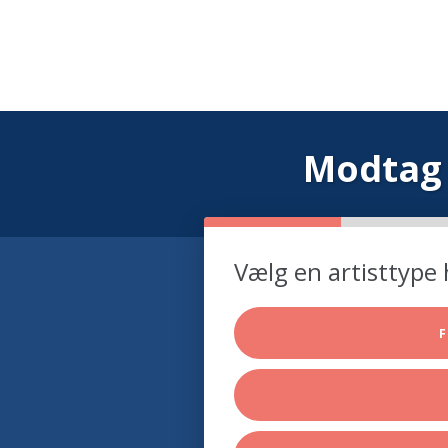
Modtag 
Vælg en artisttype 
F