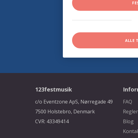
FE
ALLE 
123festmusik
Info
c/o Eventzone ApS, Nørregade 49
FAQ
7500 Holstebro, Denmark
Regler
CVR: 43349414
Blog
Konta