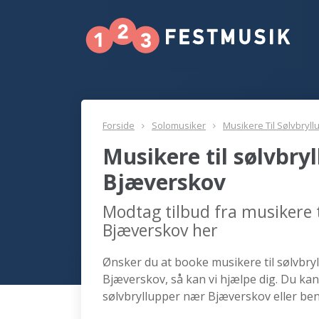
Forside
Solomusiker
Musikere Til Sølvbryll
Musikere til sølvbry
Bjæverskov
Modtag tilbud fra musikere t
Bjæverskov her
Ønsker du at booke musikere til sølvbryl
Bjæverskov, så kan vi hjælpe dig. Du kan
sølvbryllupper nær Bjæverskov eller ben