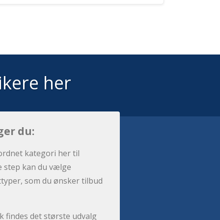
ikere her
ger du:
ordnet kategori her til
e step kan du vælge
sttyper, som du ønsker tilbud
 findes det største udvalg