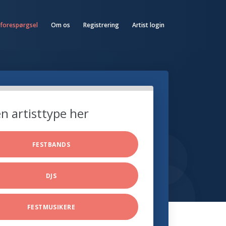
 forespørgsel
Om os
Registrering
Artist login
n artisttype her
FESTBANDS
DJS
FESTMUSIKERE