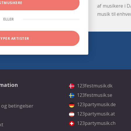
STMUSIKERE
af musikere i D
musik til enhve
ELLER
TYPER ARTISTER
rmation
123festmusik.dk
123festmusik.se
123partymusik.de
 og betingelser
123partymusik.at
123partymusik.ch
kt