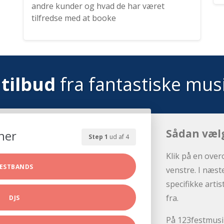
andre kunder og hvad de har været
tilfredse med at booke
tilbud
fra fantastiske mus
Sådan væl
her
Step 1
ud af 4
Klik på en over
ESTBANDS
venstre. I næst
specifikke arti
fra.
DJS
På 123festmusik