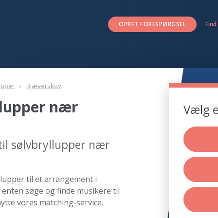
OPRET FORESPØRGSEL
Find
upper
Bjæverskov
llupper nær
Vælg e
il sølvbryllupper nær
lupper til et arrangement i
 enten søge og finde musikere til
ytte vores matching-service.