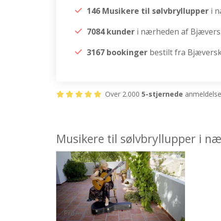
146 Musikere til sølvbryllupper
i 
7084 kunder
i nærheden af Bjæver
3167 bookinger
bestilt fra Bjævers
Over 2.000
5-stjernede
anmeldelser
Musikere til sølvbryllupper i 
ProArtist