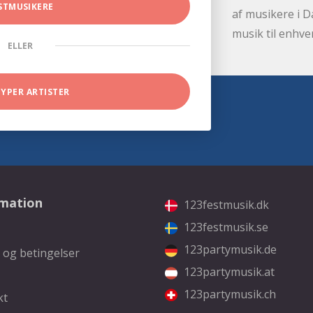
STMUSIKERE
af musikere i D
musik til enhve
ELLER
TYPER ARTISTER
rmation
123festmusik.dk
123festmusik.se
123partymusik.de
 og betingelser
123partymusik.at
123partymusik.ch
kt