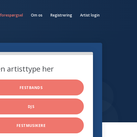
 forespørgsel
Om os
Registrering
Artist login
n artisttype her
FESTBANDS
DJS
FESTMUSIKERE