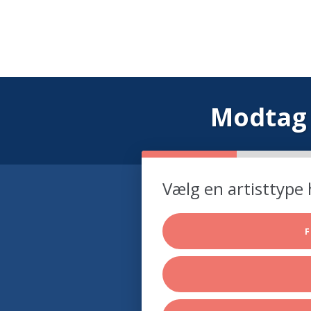
Modtag 
Vælg en artisttype 
F