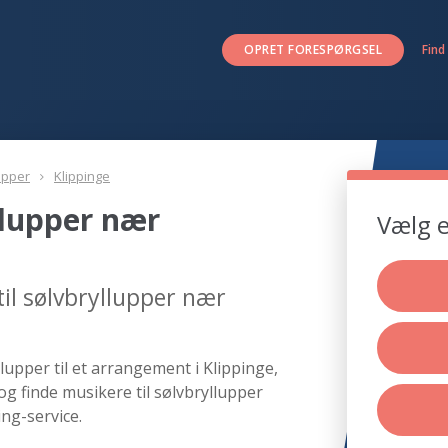
OPRET FORESPØRGSEL
Find
upper
Klippinge
llupper nær
Vælg e
il sølvbryllupper nær
lupper til et arrangement i Klippinge,
og finde musikere til sølvbryllupper
ng-service.