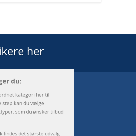
ikere her
ger du:
ordnet kategori her til
e step kan du vælge
sttyper, som du ønsker tilbud
 findes det største udvalg