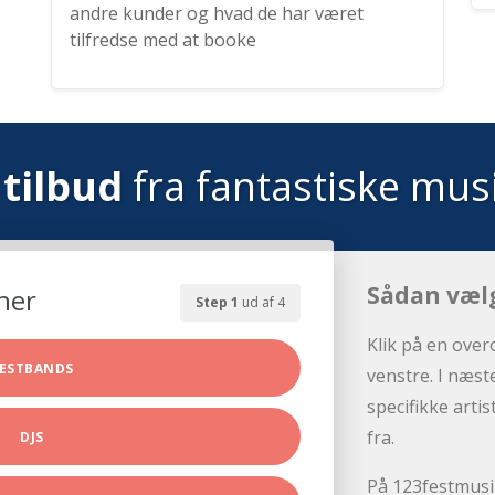
andre kunder og hvad de har været
tilfredse med at booke
tilbud
fra fantastiske mus
Sådan væl
her
Step 1
ud af 4
Klik på en over
ESTBANDS
venstre. I næst
specifikke arti
fra.
DJS
På 123festmusik