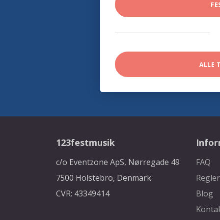
FE
ALLE 
123festmusik
Info
c/o Eventzone ApS, Nørregade 49
FAQ
7500 Holstebro, Denmark
Regler
CVR: 43349414
Blog
Konta