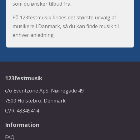
som du ønsker tilbud fra.
På 123festmusik findes det største udvalg af
musikere i Danmark, så du kan finde musik til
enhver anledning.
123festmusik
c/o Eventzone ApS, Nørregade 49
7500 Holstebro, Denmark
CVR: 43349414
Information
FAQ