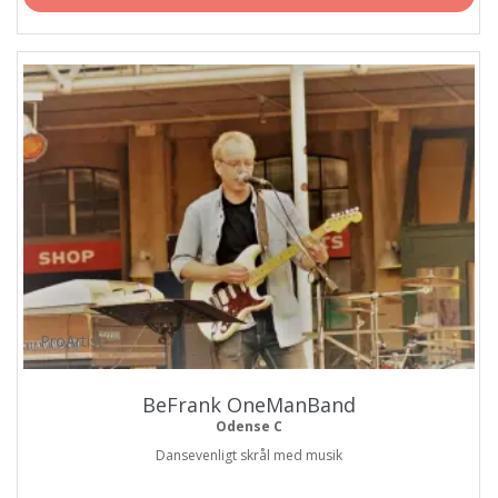
ProArtist
BeFrank OneManBand
Odense C
Dansevenligt skrål med musik