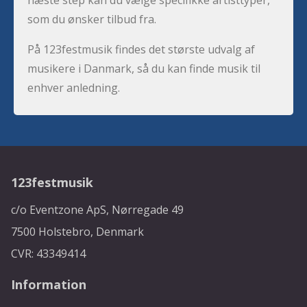
næste step kan du vælge specifikke artisttyper,
som du ønsker tilbud fra.
På 123festmusik findes det største udvalg af
musikere i Danmark, så du kan finde musik til
enhver anledning.
123festmusik
c/o Eventzone ApS, Nørregade 49
7500 Holstebro, Denmark
CVR: 43349414
Information