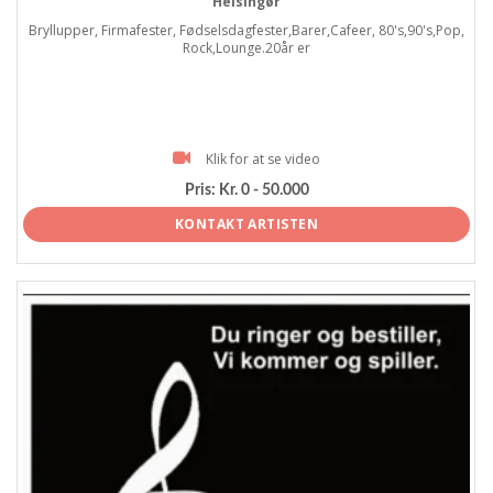
Helsingør
Bryllupper, Firmafester, Fødselsdagfester,Barer,Cafeer, 80's,90's,Pop,
Rock,Lounge.20år er
Klik for at se video
Pris:
Kr. 0 - 50.000
KONTAKT ARTISTEN