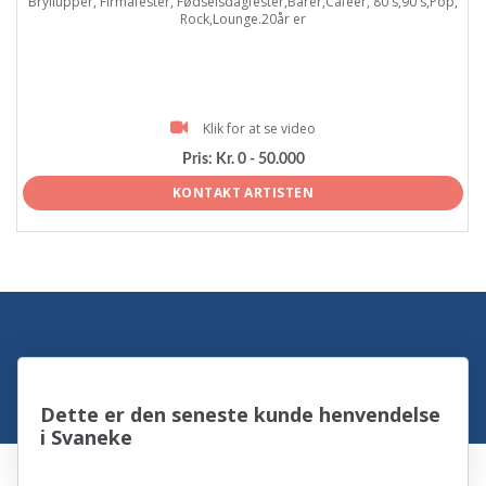
Bryllupper, Firmafester, Fødselsdagfester,Barer,Cafeer, 80's,90's,Pop,
Rock,Lounge.20år er
Klik for at se video
Pris:
Kr. 0 - 50.000
KONTAKT ARTISTEN
Dette er den seneste kunde henvendelse
i Svaneke