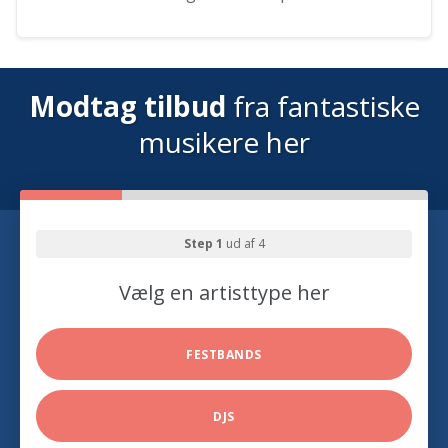
Modtag tilbud
fra fantastiske
musikere her
Step 1
ud af 4
Vælg en artisttype her
FESTBANDS
DJS