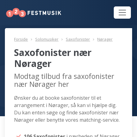
Forside
Solomusiker
Saxofonister
Nørager
Saxofonister nær
Nørager
Modtag tilbud fra saxofonister
nær Nørager her
Ønsker du at booke saxofonister til et
arrangement i Nørager, så kan vi hjælpe dig.
Du kan enten søge og finde saxofonister nær
Nørager eller benytte vores matching-service.
106 Saxofonister
i nærheden af Nørager