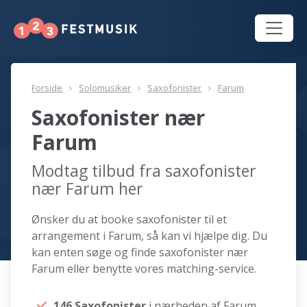
Forside
Solomusiker
Saxofonister
Farum
Saxofonister nær
Farum
Modtag tilbud fra saxofonister
nær Farum her
Ønsker du at booke saxofonister til et
arrangement i Farum, så kan vi hjælpe dig. Du
kan enten søge og finde saxofonister nær
Farum eller benytte vores matching-service.
146 Saxofonister
i nærheden af Farum