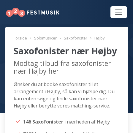
Forside
Solomusiker
Saxofonister
Højby
Saxofonister nær Højby
Modtag tilbud fra saxofonister
nær Højby her
Ønsker du at booke saxofonister til et
arrangement i Højby, så kan vi hjælpe dig. Du
kan enten søge og finde saxofonister nær
Højby eller benytte vores matching-service.
146 Saxofonister
i nærheden af Højby