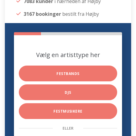
7083 kunder
i nærheden af Højby
3167 bookinger
bestilt fra Højby
Vælg en artisttype her
FESTBANDS
DJS
FESTMUSIKERE
ELLER