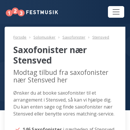
Forside
Solomusiker
Saxofonister
Stensved
Saxofonister nær
Stensved
Modtag tilbud fra saxofonister
nær Stensved her
Ønsker du at booke saxofonister til et
arrangement i Stensved, så kan vi hjælpe dig.
Du kan enten søge og finde saxofonister nær
Stensved eller benytte vores matching-service.
146 Saxofonister
i nærheden af Stensved