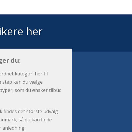
ikere her
ger du:
ordnet kategori her til
e step kan du vælge
sttyper, som du ønsker tilbud
 findes det største udvalg
anmark, så du kan finde
r anledning.