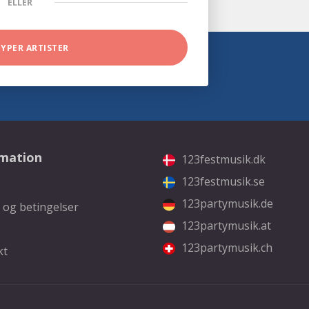
ELLER
TYPER ARTISTER
rmation
123festmusik.dk
123festmusik.se
123partymusik.de
 og betingelser
123partymusik.at
123partymusik.ch
kt