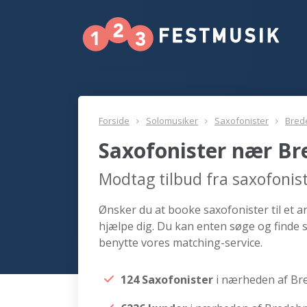
Forside
Solomusiker
Saxofonister
Bred
Saxofonister nær Br
Modtag tilbud fra saxofonis
Ønsker du at booke saxofonister til et a
hjælpe dig. Du kan enten søge og finde 
benytte vores matching-service.
124 Saxofonister
i nærheden af Br