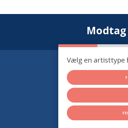
Modtag 
Vælg en artisttype 
F
FE