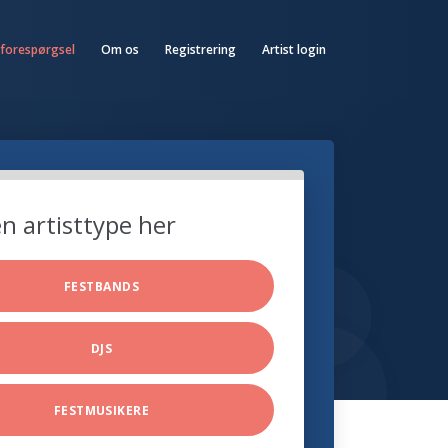
 forespørgsel
Om os
Registrering
Artist login
n artisttype her
FESTBANDS
DJS
FESTMUSIKERE