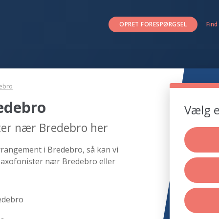
OPRET FORESPØRGSEL
Find
ebro
edebro
Vælg e
ter nær Bredebro her
rrangement i Bredebro, så kan vi
saxofonister nær Bredebro eller
edebro