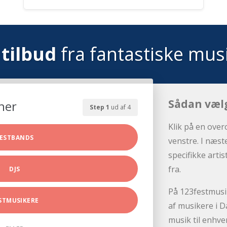
tilbud
fra fantastiske mus
Sådan væl
her
Step 1
ud af 4
Klik på en over
ESTBANDS
venstre. I næst
specifikke arti
fra.
DJS
På 123festmusik
STMUSIKERE
af musikere i D
musik til enhve