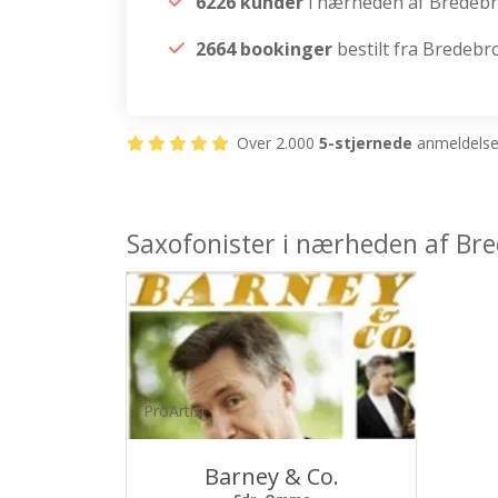
6226 kunder
i nærheden af Bredeb
2664 bookinger
bestilt fra Bredebr
Over 2.000
5-stjernede
anmeldelser
Saxofonister i nærheden af Br
ProArtist
Barney & Co.