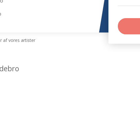
ro
o
 af vores artister
edebro