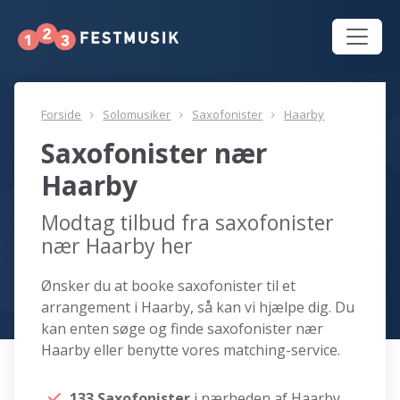
Forside
Solomusiker
Saxofonister
Haarby
Saxofonister nær
Haarby
Modtag tilbud fra saxofonister
nær Haarby her
Ønsker du at booke saxofonister til et
arrangement i Haarby, så kan vi hjælpe dig. Du
kan enten søge og finde saxofonister nær
Haarby eller benytte vores matching-service.
133 Saxofonister
i nærheden af Haarby