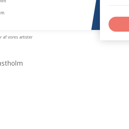
olm
lm
 af vores artister
nstholm