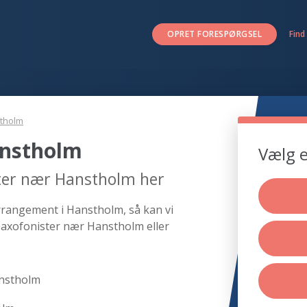
OPRET FORESPØRGSEL
Find
tholm
anstholm
Vælg e
ster nær Hanstholm her
arrangement i Hanstholm, så kan vi
saxofonister nær Hanstholm eller
anstholm