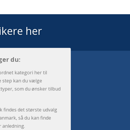
ikere her
ger du:
ordnet kategori her til
e step kan du vælge
sttyper, som du ønsker tilbud
 findes det største udvalg
anmark, så du kan finde
r anledning.