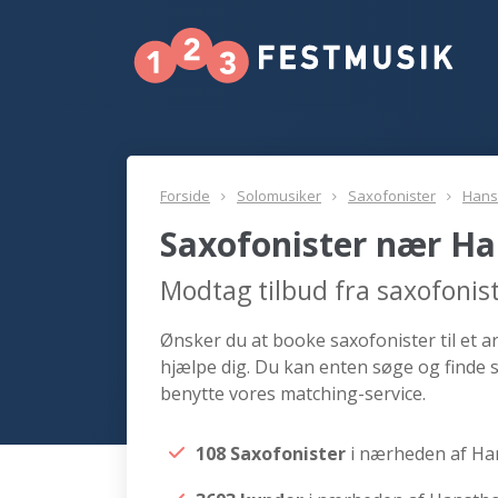
Forside
Solomusiker
Saxofonister
Hans
Saxofonister nær H
Modtag tilbud fra saxofoni
Ønsker du at booke saxofonister til et 
hjælpe dig. Du kan enten søge og finde 
benytte vores matching-service.
108 Saxofonister
i nærheden af H