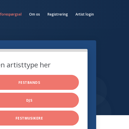
 forespørgsel
Om os
Registrering
Artist login
n artisttype her
FESTBANDS
DJS
FESTMUSIKERE