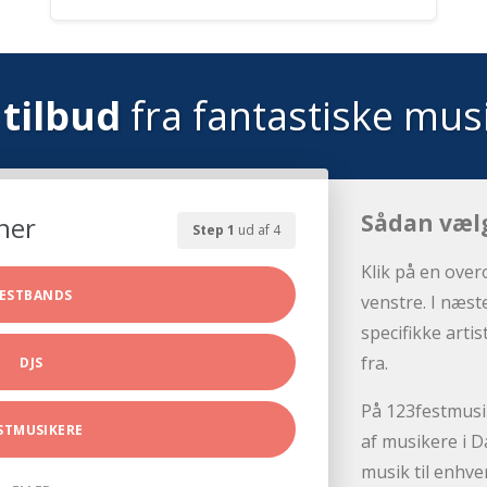
tilbud
fra fantastiske mus
Sådan væl
her
Step 1
ud af 4
Klik på en over
ESTBANDS
venstre. I næst
specifikke arti
fra.
DJS
På 123festmusik
STMUSIKERE
af musikere i D
musik til enhve