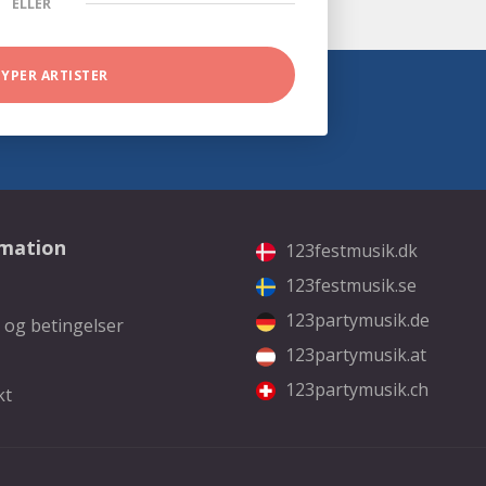
ELLER
TYPER ARTISTER
rmation
123festmusik.dk
123festmusik.se
123partymusik.de
 og betingelser
123partymusik.at
123partymusik.ch
kt