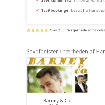
3693 kunder
i nærheden af Hansth
1559 bookinger
bestilt fra Hanstho
Over 2.000
5-stjernede
anmeldelser
Saxofonister i nærheden af Ha
ProArtist
Barney & Co.