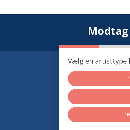
Modtag 
Vælg en artisttype 
F
FE