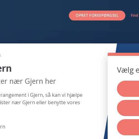
OPRET FORESPØRGSEL
Find
n
ern
Vælg e
ter nær Gjern her
rrangement i Gjern, så kan vi hjælpe
ster nær Gjern eller benytte vores
ern