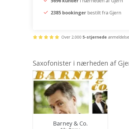
5696 kunder
i nærheden af Gjern
2385 bookinger
bestilt fra Gjern
Over 2.000
5-stjernede
anmeldelser
Saxofonister i nærheden af Gje
ProArtist
Barney & Co.