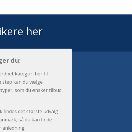
ikere her
ger du:
ordnet kategori her til
e step kan du vælge
sttyper, som du ønsker tilbud
 findes det største udvalg
anmark, så du kan finde
r anledning.