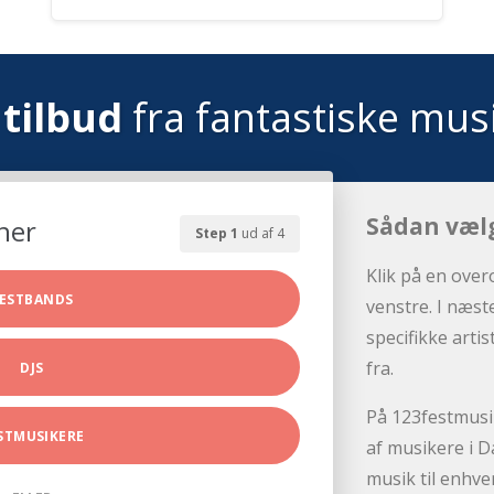
tilbud
fra fantastiske mus
Sådan væl
her
Step 1
ud af 4
Klik på en over
ESTBANDS
venstre. I næst
specifikke arti
fra.
DJS
På 123festmusik
STMUSIKERE
af musikere i D
musik til enhve