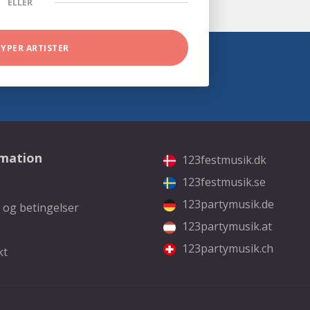
ELLER
TYPER ARTISTER
rmation
123festmusik.dk
123festmusik.se
123partymusik.de
 og betingelser
123partymusik.at
123partymusik.ch
kt