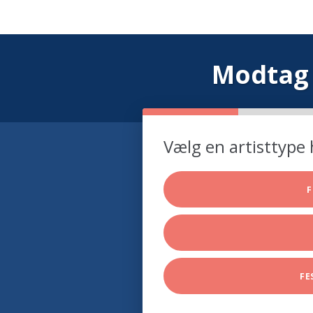
Modtag 
Vælg en artisttype 
F
FE