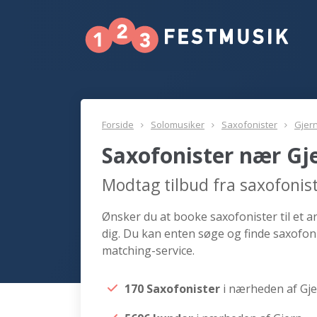
Forside
Solomusiker
Saxofonister
Gjer
Saxofonister nær Gj
Modtag tilbud fra saxofonis
Ønsker du at booke saxofonister til et a
dig. Du kan enten søge og finde saxofoni
matching-service.
170 Saxofonister
i nærheden af Gj