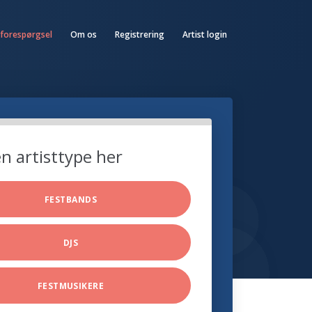
 forespørgsel
Om os
Registrering
Artist login
n artisttype her
FESTBANDS
DJS
FESTMUSIKERE