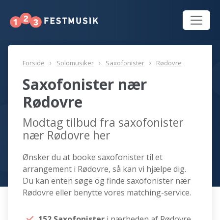
Forside
Solomusiker
Saxofonister
Rødovre
Saxofonister nær
Rødovre
Modtag tilbud fra saxofonister
nær Rødovre her
Ønsker du at booke saxofonister til et
arrangement i Rødovre, så kan vi hjælpe dig.
Du kan enten søge og finde saxofonister nær
Rødovre eller benytte vores matching-service.
152 Saxofonister
i nærheden af Rødovre