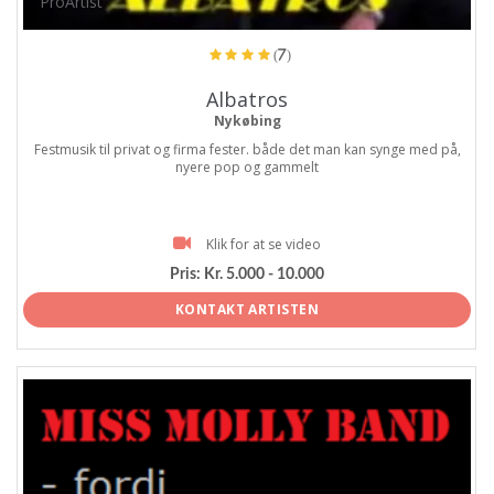
ProArtist
(7)
Albatros
Nykøbing
Festmusik til privat og firma fester. både det man kan synge med på,
nyere pop og gammelt
Klik for at se video
Pris:
Kr. 5.000 - 10.000
KONTAKT ARTISTEN