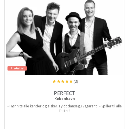
ProArtist
(2)
PERFECT
København
- Hør hits alle kender og elsker. Fyldt dansegulvsgaranti! - Spiller til alle
fester!