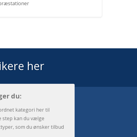
præstationer
ikere her
ger du:
ordnet kategori her til
e step kan du vælge
sttyper, som du ønsker tilbud