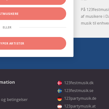
På 123festmusik
STMUSIKERE
af musikere i D
musik til enhve
ELLER
TYPER ARTISTER
rmation
123festmusik.dk
123festmusik.se
123partymusik.de
 og betingelser
123partymusik.at