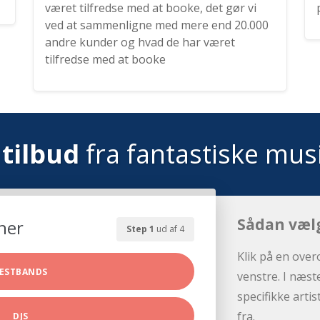
været tilfredse med at booke, det gør vi
ved at sammenligne med mere end 20.000
andre kunder og hvad de har været
tilfredse med at booke
tilbud
fra fantastiske mus
Sådan væl
her
Step 1
ud af 4
Klik på en over
ESTBANDS
venstre. I næst
specifikke arti
fra.
DJS