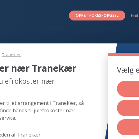
OPRET FORESPØRGSEL
Find
Tranekær
ster nær Tranekær
Vælg e
julefrokoster nær
er til et arrangement i Tranekær, så
finde bands til julefrokoster nær
ervice.
eden af Tranekær