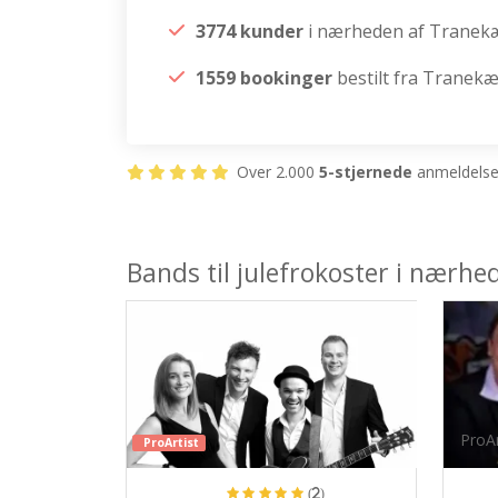
3774 kunder
i nærheden af Tranek
1559 bookinger
bestilt fra Tranek
Over 2.000
5-stjernede
anmeldelser
Bands til julefrokoster i nærh
ProAr
ProArtist
(2)