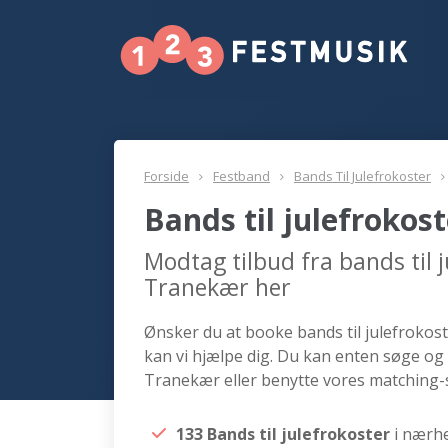
Forside
Festband
Bands Til Julefrokoster
Bands til julefroko
Modtag tilbud fra bands til 
Tranekær her
Ønsker du at booke bands til julefrokost
kan vi hjælpe dig. Du kan enten søge og 
Tranekær eller benytte vores matching-s
133 Bands til julefrokoster
i nærh