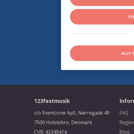
FE
ALLE 
123festmusik
Info
c/o Eventzone ApS, Nørregade 49
FAQ
7500 Holstebro, Denmark
Regler
CVR: 43349414
Blog