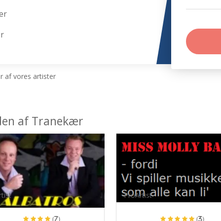
ær
ær
 af vores artister
eden af Tranekær
tist
ProArtist
(7)
(3)