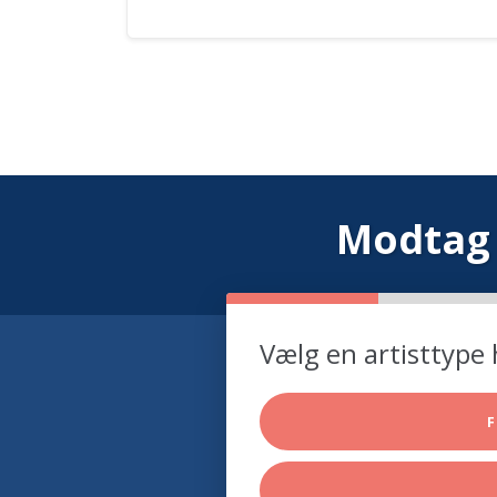
Modtag 
Vælg en artisttype 
F