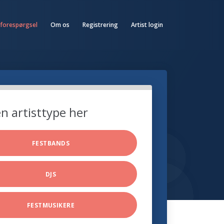
 forespørgsel
Om os
Registrering
Artist login
n artisttype her
FESTBANDS
DJS
FESTMUSIKERE