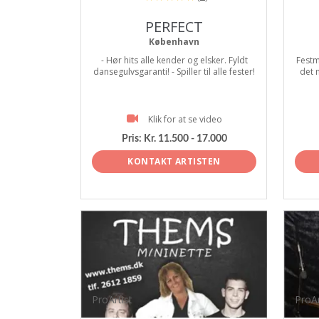
PERFECT
København
- Hør hits alle kender og elsker. Fyldt
Festm
dansegulvsgaranti! - Spiller til alle fester!
det 
Klik for at se video
Pris:
Kr. 11.500 - 17.000
KONTAKT ARTISTEN
ProArtist
ProAr