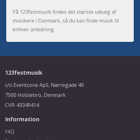
På 123festmusik findes det største udvalg af
musikere i Danmark, så du kan finde musik til
enhver anledning.
123festmusik
c/o Eventzone ApS, Nørregade 49
7500 Holstebro, Denmark
CVR: 43349414
Information
FAQ