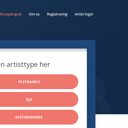
 forespørgsel
Om os
Registrering
Artist login
n artisttype her
FESTBANDS
DJS
FESTMUSIKERE