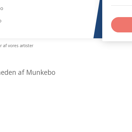
bo
o
 af vores artister
rheden af Munkebo