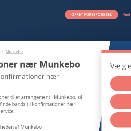
OPRET FORESPØRGSEL
Find
Munkebo
tioner nær Munkebo
Vælg e
 konfirmationer nær
oner til et arrangement i Munkebo, så
finde bands til konfirmationer nær
ervice.
rheden af Munkebo