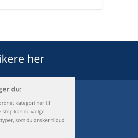
ikere her
ger du:
ordnet kategori her til
e step kan du vælge
sttyper, som du ønsker tilbud