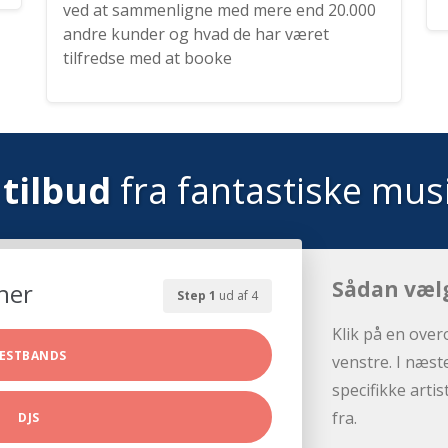
ved at sammenligne med mere end 20.000
andre kunder og hvad de har været
tilfredse med at booke
tilbud
fra fantastiske mus
Sådan væl
her
Step 1
ud af 4
Klik på en over
ESTBANDS
venstre. I næst
specifikke arti
fra.
DJS