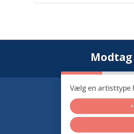
Modtag 
Vælg en artisttype 
F