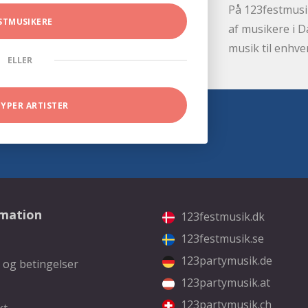
På 123festmusik
STMUSIKERE
af musikere i D
musik til enhve
ELLER
TYPER ARTISTER
rmation
123festmusik.dk
123festmusik.se
123partymusik.de
 og betingelser
123partymusik.at
123partymusik.ch