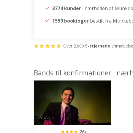
3774 kunder
i nærheden af Munke
1559 bookinger
bestilt fra Munkeb
Over 2.000
5-stjernede
anmeldelser
Bands til konfirmationer i næ
ProArtist
(26)