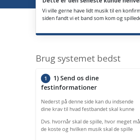
Dette er den seneste kunde henve
Vi ville gerne have lidt musik til en kon
siden fandt vi et band som kom og spille
Brug systemet bedst
1) Send os dine
1
festinformationer
Nederst på denne side kan du indsende
dine krav til hvad festbandet skal kunne
Dvs. hvornår skal de spille, hvor meget må
de koste og hvilken musik skal de spille