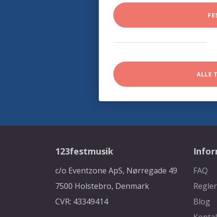
FE
ALLE 
123festmusik
Info
c/o Eventzone ApS, Nørregade 49
FAQ
7500 Holstebro, Denmark
Regler
CVR: 43349414
Blog