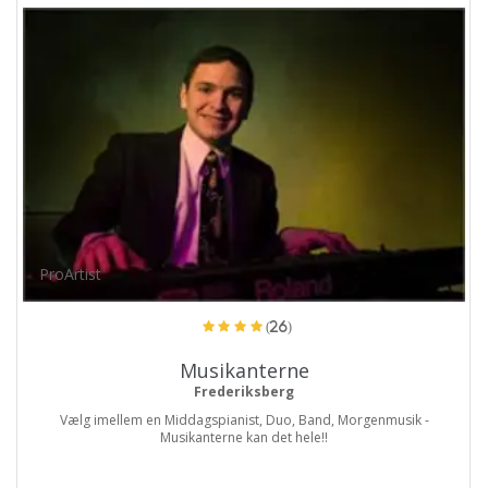
ProArtist
(26)
Musikanterne
Frederiksberg
Vælg imellem en Middagspianist, Duo, Band, Morgenmusik -
Musikanterne kan det hele!!