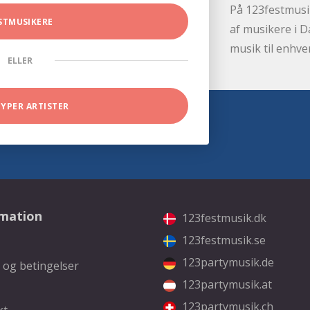
På 123festmusik
STMUSIKERE
af musikere i D
musik til enhve
ELLER
TYPER ARTISTER
rmation
123festmusik.dk
123festmusik.se
123partymusik.de
 og betingelser
123partymusik.at
123partymusik.ch