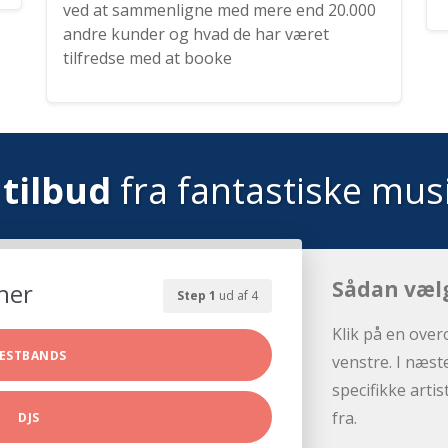
ved at sammenligne med mere end 20.000
andre kunder og hvad de har været
tilfredse med at booke
tilbud
fra fantastiske mus
Sådan væl
her
Step 1
ud af 4
Klik på en over
ESTBANDS
venstre. I næst
specifikke arti
fra.
DJS