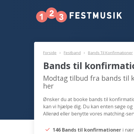
Forside
Festband
Bands Til Konfirmationer
Bands til konfirmati
Modtag tilbud fra bands til
her
Ønsker du at booke bands til konfirmatio
kan vi hjælpe dig. Du kan enten søge og 
Allerød eller benytte vores matching-serv
146 Bands til konfirmationer
i nær