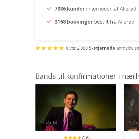
7086 kunder
i nærheden af Allerød
3168 bookinger
bestilt fra Allerød
Over 2.000
5-stjernede
anmeldelser
Bands til konfirmationer i nær
ProArtist
ProAr
(26)