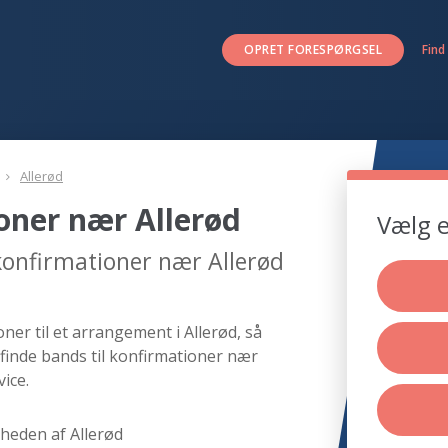
OPRET FORESPØRGSEL
Find
Allerød
oner nær Allerød
Vælg e
 konfirmationer nær Allerød
ner til et arrangement i Allerød, så
finde bands til konfirmationer nær
ice.
heden af Allerød