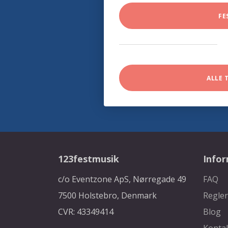
FE
ALLE 
123festmusik
Info
c/o Eventzone ApS, Nørregade 49
FAQ
7500 Holstebro, Denmark
Regler
CVR: 43349414
Blog