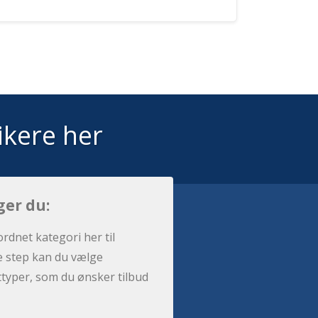
ikere her
ger du:
ordnet kategori her til
e step kan du vælge
sttyper, som du ønsker tilbud