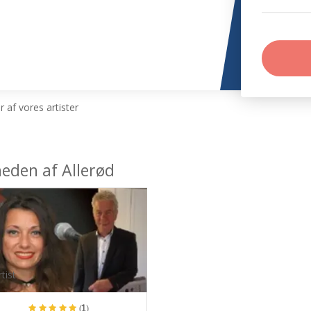
 af vores artister
heden af Allerød
tist
(1)