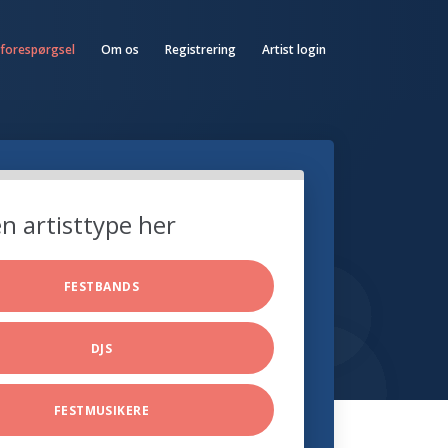
 forespørgsel
Om os
Registrering
Artist login
n artisttype her
FESTBANDS
DJS
FESTMUSIKERE