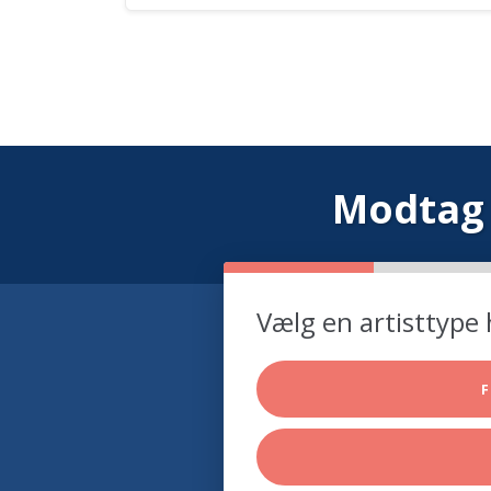
Modtag 
Vælg en artisttype 
F