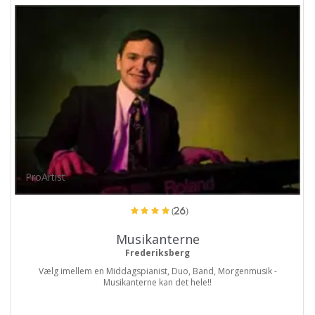
ProArtist
(26)
Musikanterne
Frederiksberg
Vælg imellem en Middagspianist, Duo, Band, Morgenmusik -
Musikanterne kan det hele!!