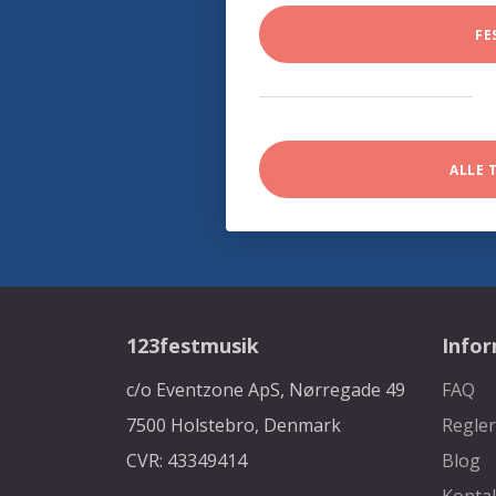
FE
ALLE 
123festmusik
Info
c/o Eventzone ApS, Nørregade 49
FAQ
7500 Holstebro, Denmark
Regler
CVR: 43349414
Blog