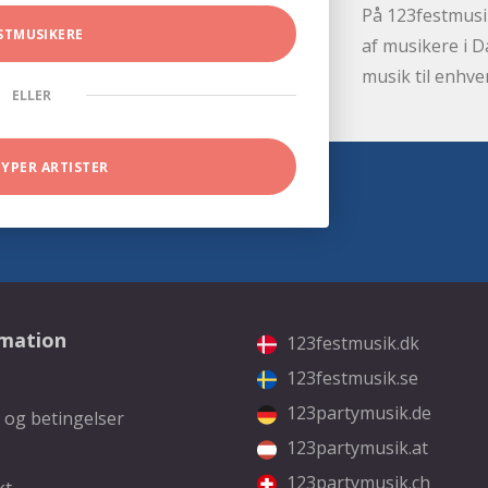
På 123festmusik
STMUSIKERE
af musikere i D
musik til enhve
ELLER
TYPER ARTISTER
rmation
123festmusik.dk
123festmusik.se
123partymusik.de
 og betingelser
123partymusik.at
123partymusik.ch