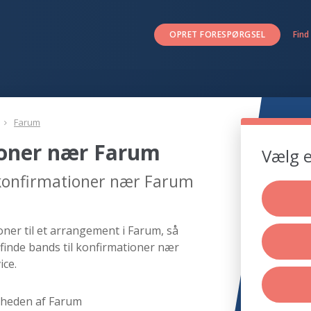
OPRET FORESPØRGSEL
Find
Farum
ioner nær Farum
Vælg e
 konfirmationer nær Farum
ner til et arrangement i Farum, så
finde bands til konfirmationer nær
ice.
rheden af Farum