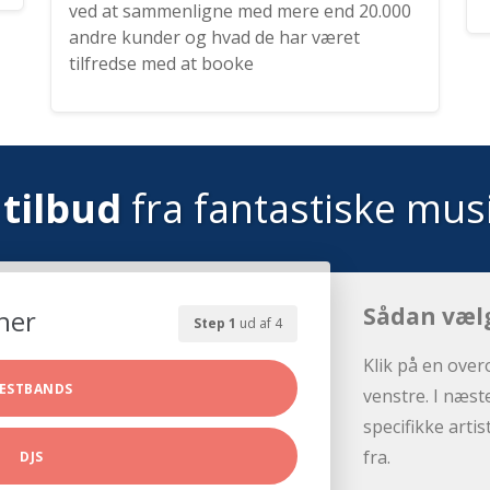
ved at sammenligne med mere end 20.000
andre kunder og hvad de har været
tilfredse med at booke
tilbud
fra fantastiske mus
Sådan væl
her
Step 1
ud af 4
Klik på en over
ESTBANDS
venstre. I næst
specifikke arti
fra.
DJS