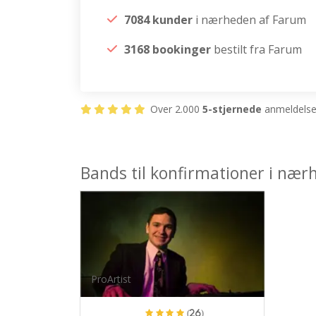
7084 kunder
i nærheden af Farum
3168 bookinger
bestilt fra Farum
Over 2.000
5-stjernede
anmeldelser
Bands til konfirmationer i næ
ProArtist
(26)