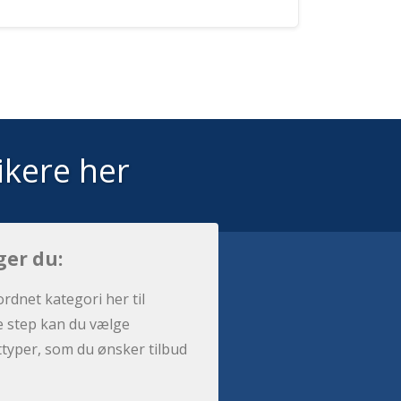
ikere her
ger du:
ordnet kategori her til
e step kan du vælge
sttyper, som du ønsker tilbud