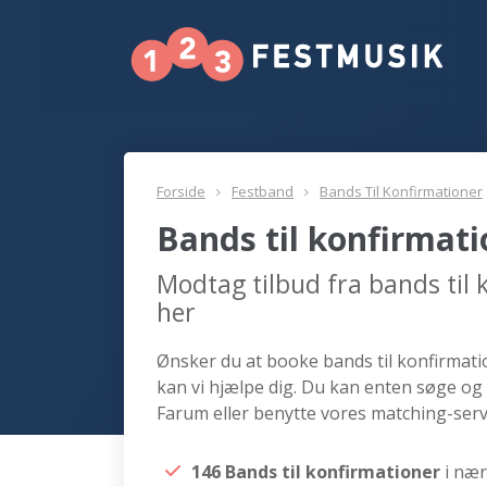
Forside
Festband
Bands Til Konfirmationer
Bands til konfirmat
Modtag tilbud fra bands til
her
Ønsker du at booke bands til konfirmatio
kan vi hjælpe dig. Du kan enten søge og 
Farum eller benytte vores matching-serv
146 Bands til konfirmationer
i næ