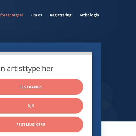
 forespørgsel
Om os
Registrering
Artist login
n artisttype her
FESTBANDS
DJS
FESTMUSIKERE