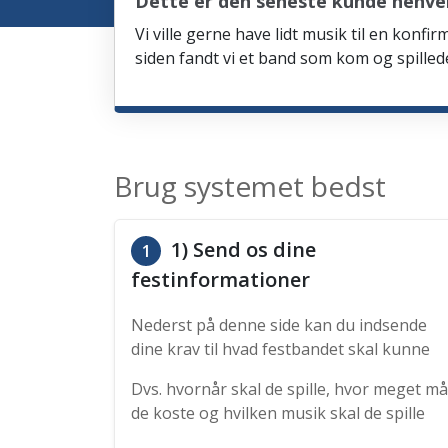
Dette er den seneste kunde henve
Vi ville gerne have lidt musik til en kon
siden fandt vi et band som kom og spille
Brug systemet bedst
1) Send os dine
1
festinformationer
Nederst på denne side kan du indsende
dine krav til hvad festbandet skal kunne
Dvs. hvornår skal de spille, hvor meget må
de koste og hvilken musik skal de spille