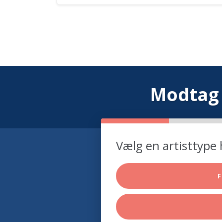
Modtag 
Vælg en artisttype 
F