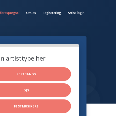
 forespørgsel
Om os
Registrering
Artist login
n artisttype her
FESTBANDS
DJS
FESTMUSIKERE