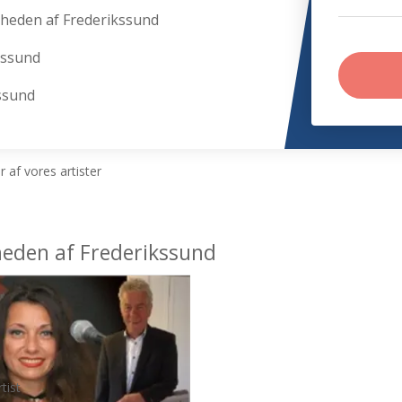
rheden af Frederikssund
kssund
kssund
 af vores artister
heden af Frederikssund
tist