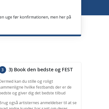
en en uge før konfirmationen, men her på
3) Book den bedste og FEST
3
Dermed kan du stille og roligt
sammenligne hvilke festbands der er de
bedste og giver dig det bedste tilbud
Brug også artisternes anmeldelser til at se
hvad andre kunder har sagt om deres