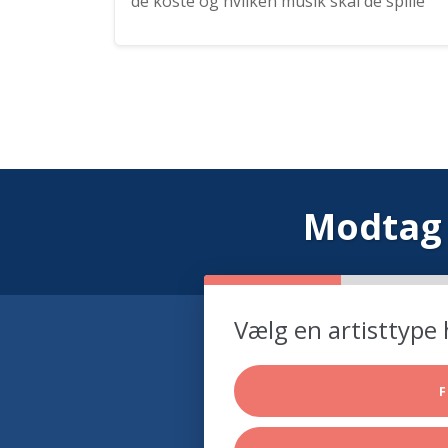
de koste og hvilken musik skal de spille
Modtag 
Vælg en artisttype 
F