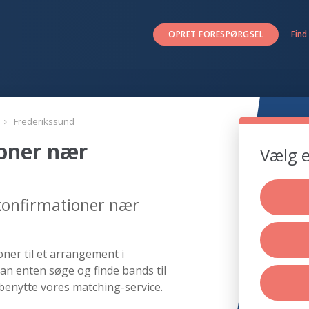
OPRET FORESPØRGSEL
Find
Frederikssund
ioner nær
Vælg e
 konfirmationer nær
ner til et arrangement i
kan enten søge og finde bands til
benytte vores matching-service.