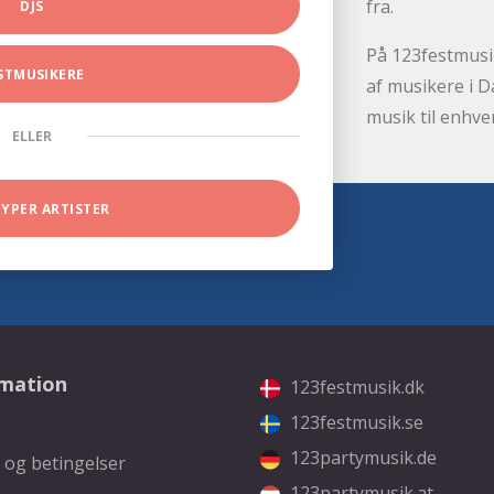
fra.
DJS
På 123festmusik
STMUSIKERE
af musikere i D
musik til enhve
ELLER
TYPER ARTISTER
rmation
123festmusik.dk
123festmusik.se
123partymusik.de
 og betingelser
123partymusik.at