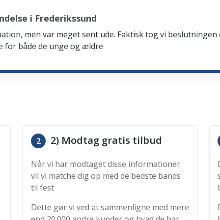
delse i Frederikssund
firmation, men var meget sent ude. Faktisk tog vi beslutning
de for både de unge og ældre
2) Modtag gratis tilbud
2
Når vi har modtaget disse informationer
vil vi matche dig op med de bedste bands
til fest
Dette gør vi ved at sammenligne med mere
end 20.000 andre kunder og hvad de har