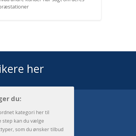
præstationer
ikere her
ger du:
ordnet kategori her til
e step kan du vælge
sttyper, som du ønsker tilbud