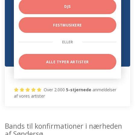
DJS
FESTMUSIKERE
ELLER
ALLE TYPER ARTISTER
Over 2.000
5-stjernede
anmeldelser
af vores artister
Bands til konfirmationer i nærheden
af Søndersø