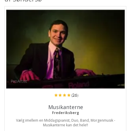
ProArtist
(26)
Musikanterne
Frederiksberg
Vælg imellem en Middagspianist, Duo, Band, Morgenmusik -
Musikanterne kan det hele!!