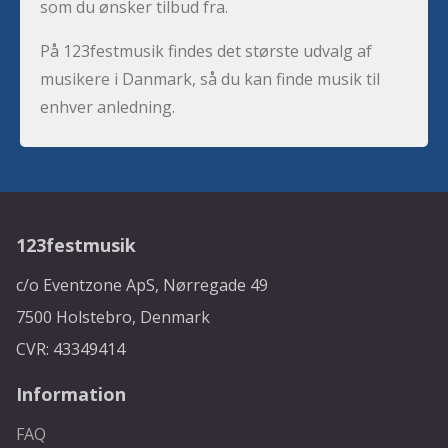
som du ønsker tilbud fra.
På 123festmusik findes det største udvalg af
musikere i Danmark, så du kan finde musik til
enhver anledning.
123festmusik
c/o Eventzone ApS, Nørregade 49
7500 Holstebro, Denmark
CVR: 43349414
Information
FAQ