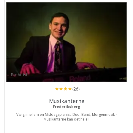
ProArtist
(26)
Musikanterne
Frederiksberg
Vælg imellem en Middagspianist, Duo, Band, Morgenmusik -
Musikanterne kan det hele!!