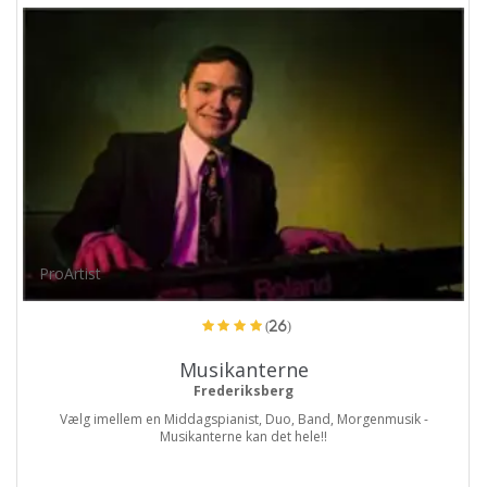
ProArtist
(26)
Musikanterne
Frederiksberg
Vælg imellem en Middagspianist, Duo, Band, Morgenmusik -
Musikanterne kan det hele!!