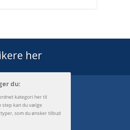
ikere her
ger du:
ordnet kategori her til
e step kan du vælge
sttyper, som du ønsker tilbud