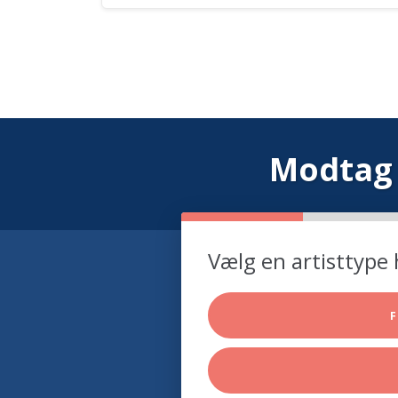
Modtag 
Vælg en artisttype 
F