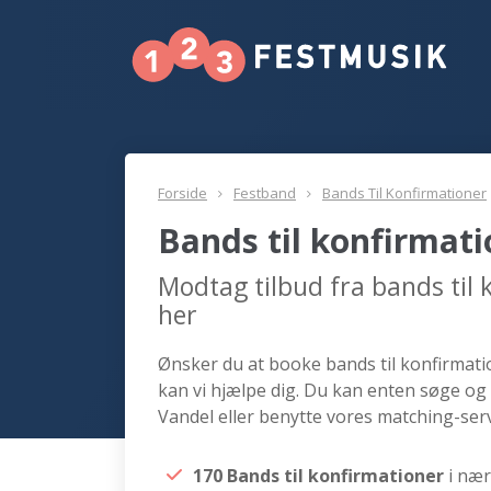
Forside
Festband
Bands Til Konfirmationer
Bands til konfirmat
Modtag tilbud fra bands til
her
Ønsker du at booke bands til konfirmatio
kan vi hjælpe dig. Du kan enten søge og 
Vandel eller benytte vores matching-serv
170 Bands til konfirmationer
i næ