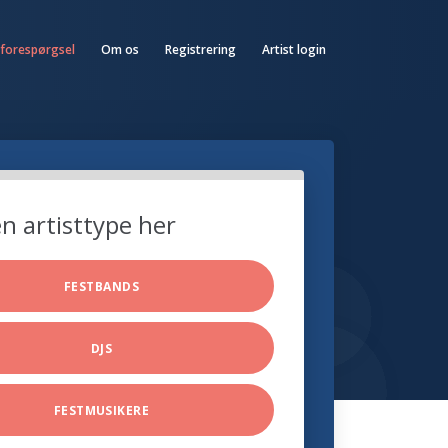
 forespørgsel
Om os
Registrering
Artist login
n artisttype her
FESTBANDS
DJS
FESTMUSIKERE