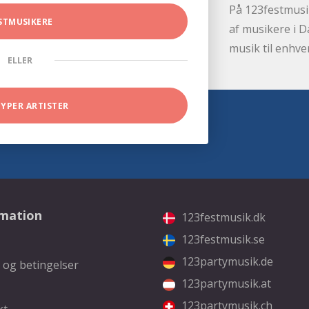
På 123festmusik
STMUSIKERE
af musikere i D
musik til enhve
ELLER
TYPER ARTISTER
rmation
123festmusik.dk
123festmusik.se
123partymusik.de
 og betingelser
123partymusik.at
123partymusik.ch