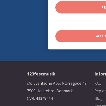
FE
ALLE 
123festmusik
Info
c/o Eventzone ApS, Nørregade 49
FAQ
7500 Holstebro, Denmark
Regler
CVR: 43349414
Blog