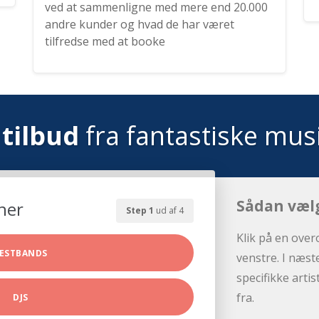
ved at sammenligne med mere end 20.000
andre kunder og hvad de har været
tilfredse med at booke
tilbud
fra fantastiske mus
Sådan væl
her
Step 1
ud af 4
Klik på en over
ESTBANDS
venstre. I næst
specifikke arti
fra.
DJS