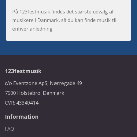
På 123festmusik findes det største udvalg af
musikere i Danmark, så du kan finde musik til
enhver anledning.
123festmusik
c/o Eventzone ApS, Nørregade 49
7500 Holstebro, Denmark
CVR: 43349414
Information
FAQ