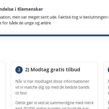
ndelse i Klemensker
firmation, men var meget sent ude. Faktisk tog vi beslutning
de for både de unge og ældre
2) Modtag gratis tilbud
2
Når vi har modtaget disse informationer
vil vi matche dig op med de bedste bands
til fest
Dette gør vi ved at sammenligne med mere
end 20.000 andre kunder og hvad de har