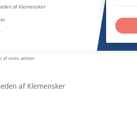
heden af Klemensker
ker
r
 af vores artister
rheden af Klemensker