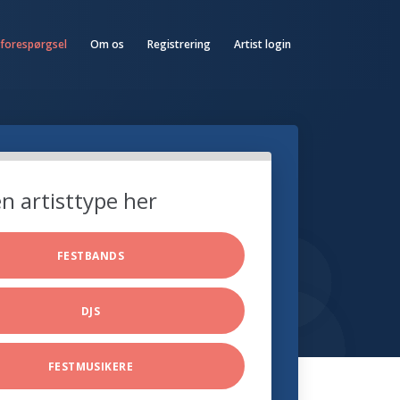
 forespørgsel
Om os
Registrering
Artist login
n artisttype her
FESTBANDS
DJS
FESTMUSIKERE