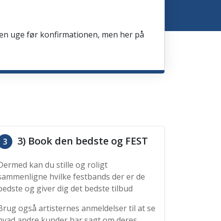
en en uge før konfirmationen, men her på
3) Book den bedste og FEST
3
Dermed kan du stille og roligt
sammenligne hvilke festbands der er de
bedste og giver dig det bedste tilbud
Brug også artisternes anmeldelser til at se
hvad andre kunder har sagt om deres