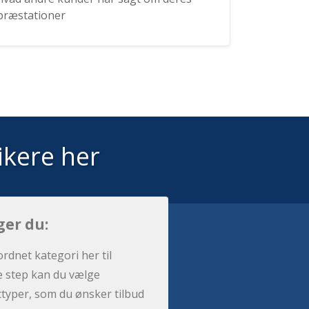
præstationer
ikere her
ger du:
ordnet kategori her til
e step kan du vælge
sttyper, som du ønsker tilbud