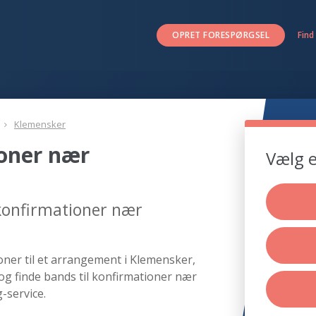
OPRET FORESPØRGSEL
Find
Klemensker
ioner nær
Vælg e
 konfirmationer nær
oner til et arrangement i Klemensker,
og finde bands til konfirmationer nær
-service.