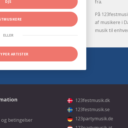
fra.
DJS
På 123festmusik
STMUSIKERE
af musikere i D
musik til enhve
ELLER
TYPER ARTISTER
rmation
123festmusik.dk
123festmusik.se
123partymusik.de
 og betingelser
123partymusik.at