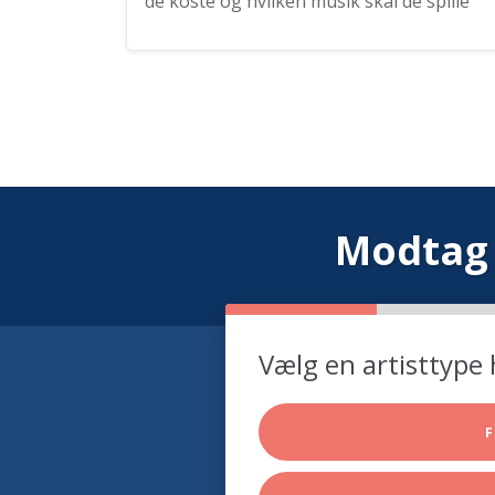
de koste og hvilken musik skal de spille
Modtag 
Vælg en artisttype 
F