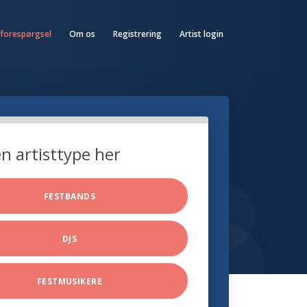
 forespørgsel
Om os
Registrering
Artist login
n artisttype her
FESTBANDS
DJS
FESTMUSIKERE