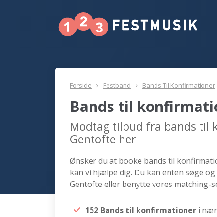
Forside
Festband
Bands Til Konfirmationer
Bands til konfirmat
Modtag tilbud fra bands til
Gentofte her
Ønsker du at booke bands til konfirmatio
kan vi hjælpe dig. Du kan enten søge og 
Gentofte eller benytte vores matching-se
152 Bands til konfirmationer
i næ