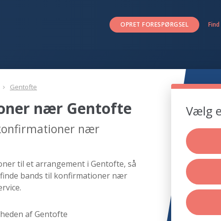
OPRET FORESPØRGSEL
Find
Gentofte
ioner nær Gentofte
Vælg e
 konfirmationer nær
ner til et arrangement i Gentofte, så
finde bands til konfirmationer nær
rvice.
rheden af Gentofte