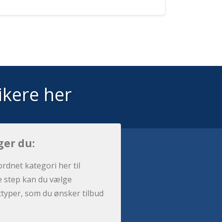
ikere her
ger du:
ordnet kategori her til
e step kan du vælge
sttyper, som du ønsker tilbud