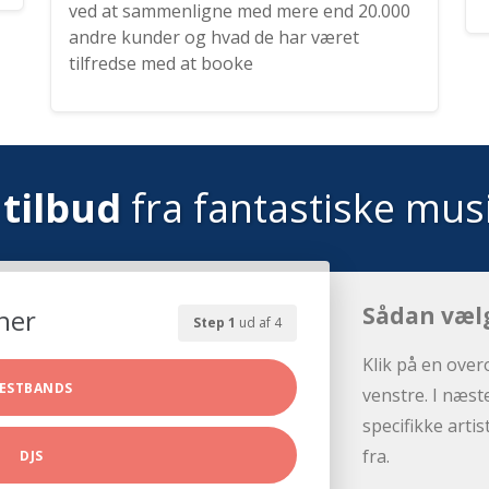
ved at sammenligne med mere end 20.000
andre kunder og hvad de har været
tilfredse med at booke
tilbud
fra fantastiske mus
Sådan væl
her
Step 1
ud af 4
Klik på en over
ESTBANDS
venstre. I næst
specifikke arti
fra.
DJS