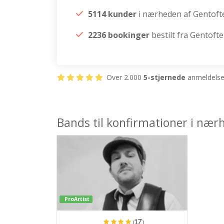
5114 kunder
i nærheden af Gentoft
2236 bookinger
bestilt fra Gentofte
Over 2.000
5-stjernede
anmeldelser
Bands til konfirmationer i nær
ProArtist
(17)