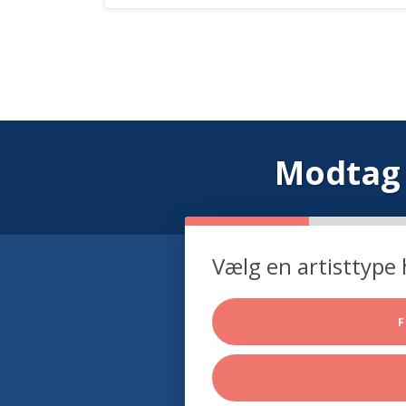
Modtag 
Vælg en artisttype 
F