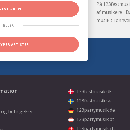
På 123festmusik
STMUSIKERE
af musikere i D
musik til enhve
ELLER
TYPER ARTISTER
rmation
123festmusik.dk
123festmusik.se
123partymusik.de
 og betingelser
123partymusik.at
123partymusik.ch