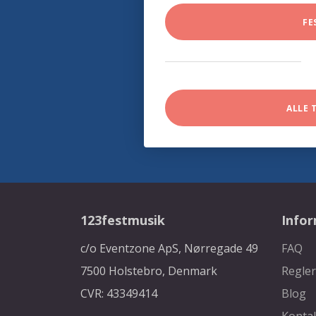
FE
ALLE 
123festmusik
Info
c/o Eventzone ApS, Nørregade 49
FAQ
7500 Holstebro, Denmark
Regler
CVR: 43349414
Blog