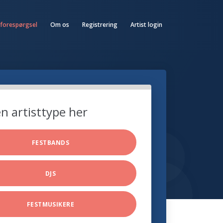
 forespørgsel
Om os
Registrering
Artist login
n artisttype her
FESTBANDS
DJS
FESTMUSIKERE