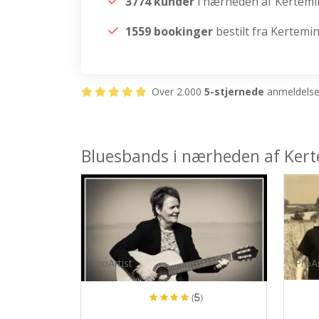
3774 kunder
i nærheden af Kertemi
1559 bookinger
bestilt fra Kertemi
Over 2.000
5-stjernede
anmeldelser
Bluesbands i nærheden af Ker
ProArtist
ProAr
(5)