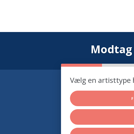
Modtag 
Vælg en artisttype 
F