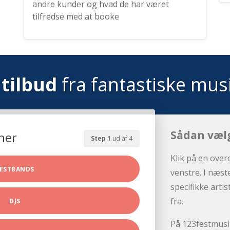
andre kunder og hvad de har været
tilfredse med at booke
tilbud
fra fantastiske mus
Sådan væl
her
Step 1
ud af 4
Klik på en over
ESTBANDS
venstre. I næst
specifikke arti
fra.
DJS
På 123festmusik