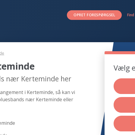
OPRET FORESPØRGSEL
Find
de
teminde
Vælg e
ds nær Kerteminde her
rangement i Kerteminde, så kan vi
 bluesbands nær Kerteminde eller
teminde