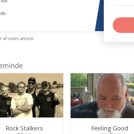
nde
nde
 af vores artister
teminde
tist
ProArtist
Rock Stalkers
Feeling Good