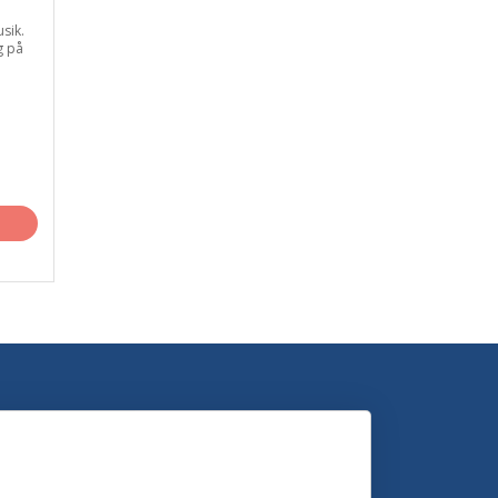
usik.
g på