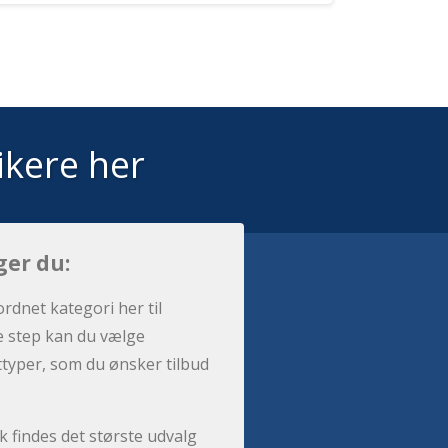
ikere her
ger du:
ordnet kategori her til
e step kan du vælge
sttyper, som du ønsker tilbud
 findes det største udvalg