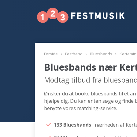
Forside
Festband
Bluesbands
Kertemin
Bluesbands nær Ker
Modtag tilbud fra bluesban
Ønsker du at booke bluesbands til et ar
hjælpe dig. Du kan enten søge og finde
benytte vores matching-service.
133 Bluesbands
i nærheden af Ker