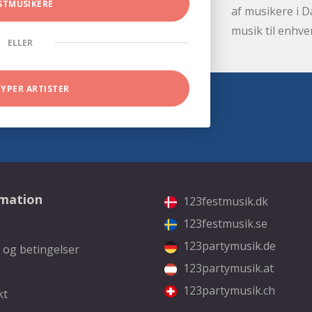
STMUSIKERE
af musikere i D
musik til enhve
ELLER
TYPER ARTISTER
rmation
123festmusik.dk
123festmusik.se
123partymusik.de
 og betingelser
123partymusik.at
123partymusik.ch
kt