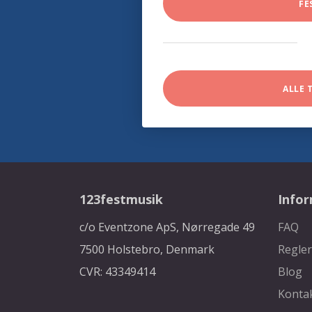
FE
ALLE 
123festmusik
Info
c/o Eventzone ApS, Nørregade 49
FAQ
7500 Holstebro, Denmark
Regler
CVR: 43349414
Blog
Konta