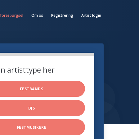
 forespørgsel
Om os
Registrering
Artist login
n artisttype her
FESTBANDS
DJS
FESTMUSIKERE