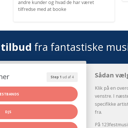
andre kunder og hvad de har været
tilfredse med at booke
tilbud
fra fantastiske mus
Sådan væl
her
Step 1
ud af 4
Klik på en over
ESTBANDS
venstre. I næst
specifikke arti
fra.
DJS
På 123festmusik