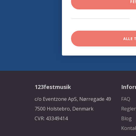
FE
ALLE 
123festmusik
Info
c/o Eventzone ApS, Nørregade 49
FAQ
7500 Holstebro, Denmark
Regler
CVR: 43349414
Blog
Konta