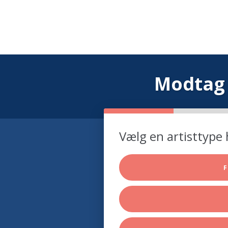
Modtag 
Vælg en artisttype 
F