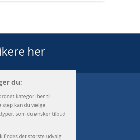
ikere her
ger du:
ordnet kategori her til
e step kan du vælge
sttyper, som du ønsker tilbud
 findes det største udvalg