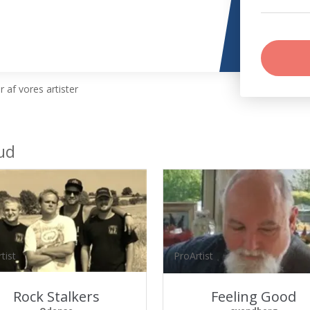
 af vores artister
ud
tist
ProArtist
Rock Stalkers
Feeling Good