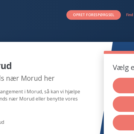
OPRET FORESPØRGSEL
Find
rud
Vælg e
ds nær Morud her
rangement i Morud, så kan vi hjælpe
ands nær Morud eller benytte vores
ud