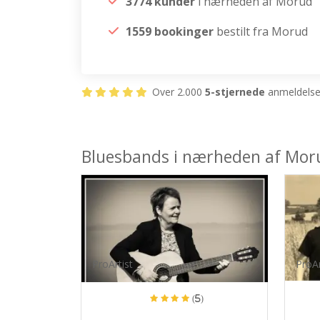
3774 kunder
i nærheden af Morud
1559 bookinger
bestilt fra Morud
Over 2.000
5-stjernede
anmeldelser
Bluesbands i nærheden af Mor
ProArtist
ProAr
(5)