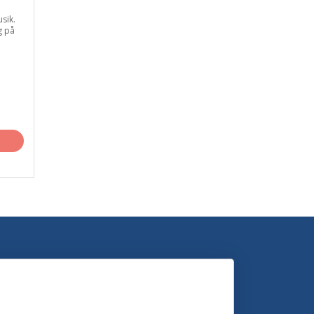
usik.
g på