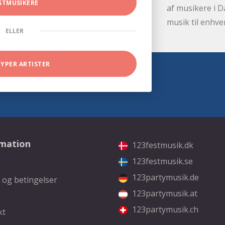
STMUSIKERE
af musikere i D
musik til enhve
ELLER
TYPER ARTISTER
rmation
123festmusik.dk
123festmusik.se
123partymusik.de
 og betingelser
123partymusik.at
123partymusik.ch
kt