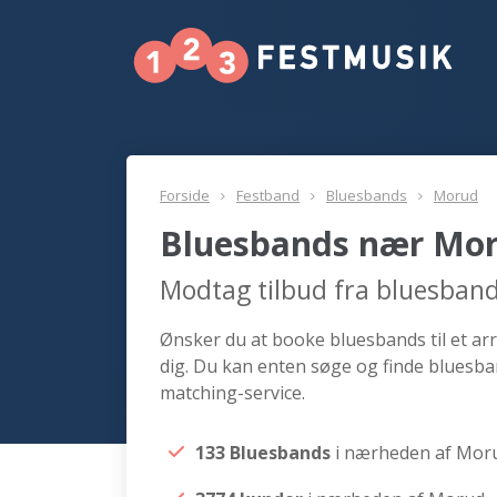
Forside
Festband
Bluesbands
Morud
Bluesbands nær Mo
Modtag tilbud fra bluesban
Ønsker du at booke bluesbands til et ar
dig. Du kan enten søge og finde bluesb
matching-service.
133 Bluesbands
i nærheden af Mor