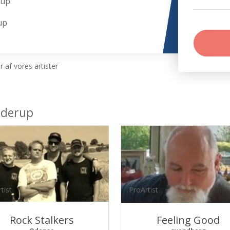
rup
up
 af vores artister
nderup
tist
ProArtist
Rock Stalkers
Feeling Good