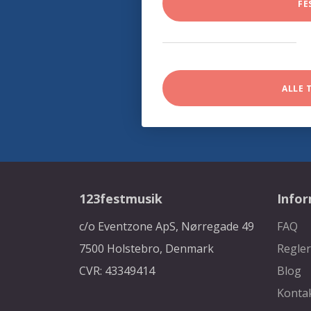
FE
ALLE 
123festmusik
Info
c/o Eventzone ApS, Nørregade 49
FAQ
7500 Holstebro, Denmark
Regler
CVR: 43349414
Blog
Konta