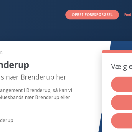
OPRET FORESPØRGSEL
Find
up
nderup
Vælg e
ds nær Brenderup her
rangement i Brenderup, så kan vi
 bluesbands nær Brenderup eller
nderup