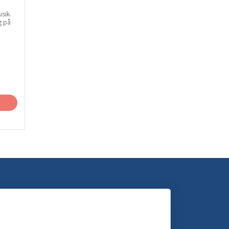
usik.
g på