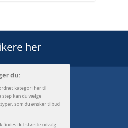
ikere her
ger du:
ordnet kategori her til
e step kan du vælge
sttyper, som du ønsker tilbud
 findes det største udvalg