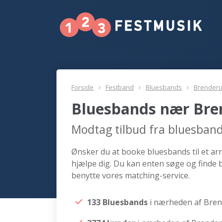
Forside
Festband
Bluesbands
Brender
Bluesbands nær Bre
Modtag tilbud fra bluesban
Ønsker du at booke bluesbands til et ar
hjælpe dig. Du kan enten søge og finde
benytte vores matching-service.
133 Bluesbands
i nærheden af Bre