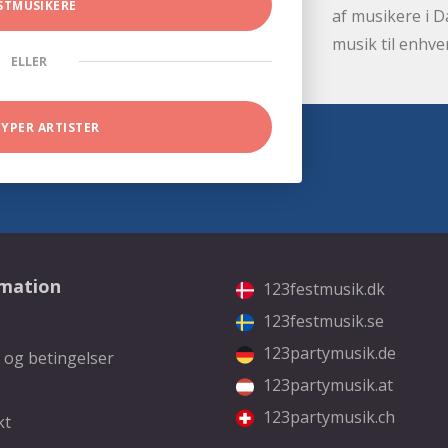
STMUSIKERE
af musikere i D
musik til enhve
ELLER
TYPER ARTISTER
rmation
123festmusik.dk
123festmusik.se
123partymusik.de
 og betingelser
123partymusik.at
123partymusik.ch
kt