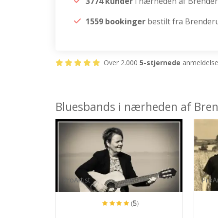
3774 kunder
i nærheden af Brende
1559 bookinger
bestilt fra Brender
Over 2.000
5-stjernede
anmeldelser
Bluesbands i nærheden af Bre
ProArtist
ProAr
(5)