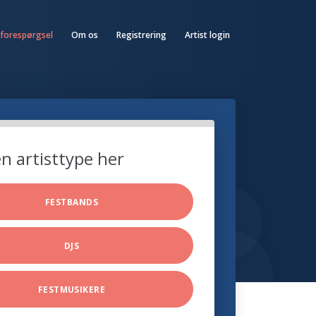
 forespørgsel
Om os
Registrering
Artist login
n artisttype her
FESTBANDS
DJS
FESTMUSIKERE