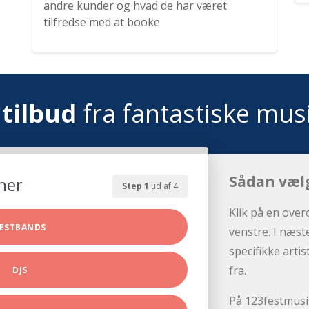
andre kunder og hvad de har været
tilfredse med at booke
tilbud
fra fantastiske mus
Sådan væl
her
Step 1
ud af 4
Klik på en over
ESTBANDS
venstre. I næst
specifikke arti
fra.
DJS
På 123festmusik