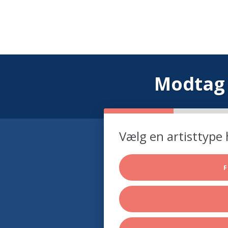
Modtag 
Vælg en artisttype 
F