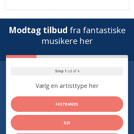
Modtag tilbud
fra fantastiske
musikere her
Step 1
ud af 4
Vælg en artisttype her
FESTBANDS
DJS