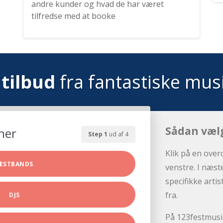
andre kunder og hvad de har været
tilfredse med at booke
tilbud
fra fantastiske mus
Sådan væl
her
Step 1
ud af 4
Klik på en over
ESTBANDS
venstre. I næst
specifikke arti
fra.
DJS
På 123festmusik