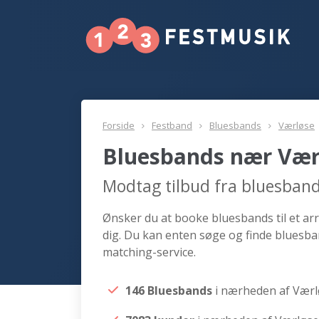
Forside
Festband
Bluesbands
Værløse
Bluesbands nær Vær
Modtag tilbud fra bluesban
Ønsker du at booke bluesbands til et ar
dig. Du kan enten søge og finde bluesba
matching-service.
146 Bluesbands
i nærheden af Vær