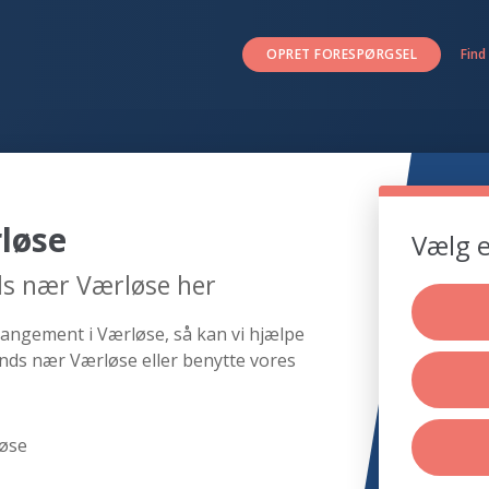
OPRET FORESPØRGSEL
Find
løse
Vælg e
ds nær Værløse her
rangement i Værløse, så kan vi hjælpe
nds nær Værløse eller benytte vores
løse