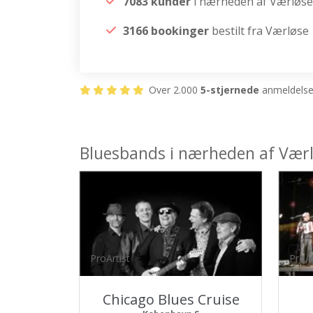
7083 kunder
i nærheden af Værløse
3166 bookinger
bestilt fra Værløse
Over 2.000
5-stjernede
anmeldelser
Bluesbands i nærheden af Vær
ProArtist
ProAr
Chicago Blues Cruise