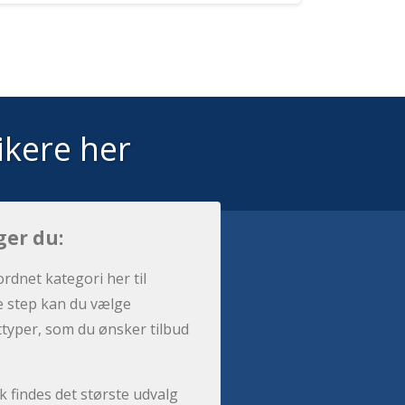
ikere her
ger du:
ordnet kategori her til
e step kan du vælge
sttyper, som du ønsker tilbud
 findes det største udvalg