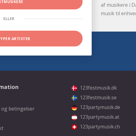
STMUSIKERE
af musikere i D
musik til enhve
ELLER
TYPER ARTISTER
rmation
123festmusik.dk
123festmusik.se
123partymusik.de
 og betingelser
123partymusik.at
123partymusik.ch
kt