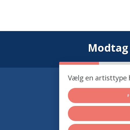
Modtag 
Vælg en artisttype 
F