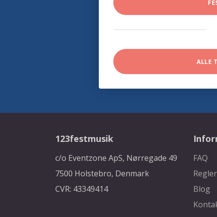
FE
ALLE 
123festmusik
Info
c/o Eventzone ApS, Nørregade 49
FAQ
7500 Holstebro, Denmark
Regler
CVR: 43349414
Blog
Konta