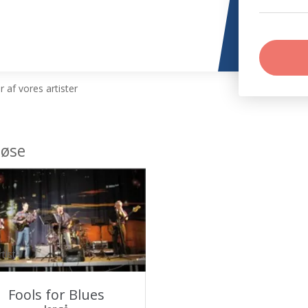
 af vores artister
løse
tist
Fools for Blues