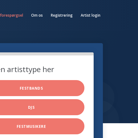
 forespørgsel
Om os
Registrering
Artist login
n artisttype her
FESTBANDS
DJS
FESTMUSIKERE